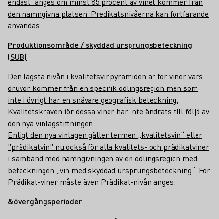
endast anges om minst 85 procent av vinet kommer från
den namngivna platsen. Predikatsnivåerna kan fortfarande
användas.
Produktionsområde / skyddad ursprungsbeteckning
(SUB)
Den lägsta nivån i kvalitetsvinpyramiden är för viner vars
druvor kommer från en specifik odlingsregion men som
inte i övrigt har en snävare geografisk beteckning.
Kvalitetskraven för dessa viner har inte ändrats till följd av
den nya vinlagstiftningen.
Enligt den nya vinlagen gäller termen „kvalitetsvin“ eller
"prädikatvin" nu också för alla kvalitets- och prädikatviner
i samband med namngivningen av en odlingsregion med
beteckningen „
vin med skyddad ursprungsbeteckning
“. För
Prädikat-viner måste även Prädikat-nivån anges.
&övergångsperioder