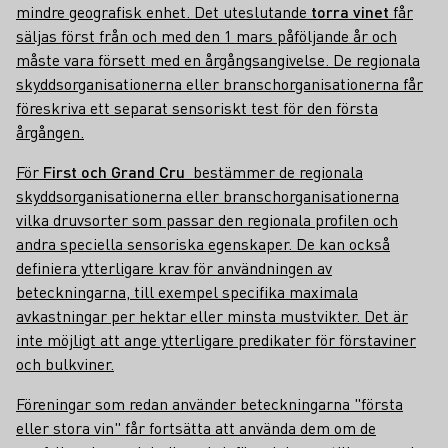
mindre geografisk enhet. Det uteslutande
torra vinet
får
säljas först från och med den 1 mars påföljande år och
måste vara försett med en årgångsangivelse. De regionala
skyddsorganisationerna eller branschorganisationerna får
föreskriva ett separat sensoriskt test för den första
årgången.
För
First och Grand Cru
bestämmer de regionala
skyddsorganisationerna eller branschorganisationerna
vilka druvsorter som passar den regionala profilen och
andra speciella sensoriska egenskaper. De kan också
definiera ytterligare krav för användningen av
beteckningarna, till exempel specifika maximala
avkastningar per hektar eller minsta mustvikter. Det är
inte möjligt att ange ytterligare predikater för förstaviner
och bulkviner.
Föreningar som redan använder beteckningarna "första
eller stora vin" får fortsätta att använda dem om de