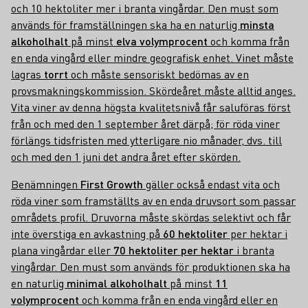
och 10 hektoliter mer i branta vingårdar. Den must som
används för framställningen ska ha en naturlig
minsta
alkoholhalt
på minst
elva volymprocent
och komma från
en enda vingård eller mindre geografisk enhet. Vinet måste
lagras
torrt
och måste sensoriskt bedömas av en
provsmakningskommission. Skördeåret måste alltid anges.
Vita viner av denna högsta kvalitetsnivå får saluföras först
från och med den 1 september året därpå; för röda viner
förlängs tidsfristen med ytterligare nio månader, dvs. till
och med den 1 juni det andra året efter skörden.
Benämningen
First Growth
gäller också endast vita och
röda viner som framställts av en enda druvsort som passar
områdets profil. Druvorna måste skördas selektivt och får
inte överstiga en avkastning på
60 hektoliter
per hektar i
plana vingårdar eller
70 hektoliter per hektar
i branta
vingårdar. Den must som används för produktionen ska ha
en naturlig
minimal alkoholhalt
på minst
11
volymprocent
och komma från en enda vingård eller en