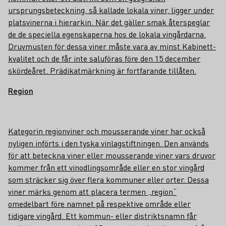
ursprungsbeteckning, så kallade lokala viner, ligger under
platsvinerna i hierarkin. När det gäller smak återspeglar
de de speciella egenskaperna hos de lokala vingårdarna.
Druvmusten för dessa viner måste vara av minst Kabinett-
kvalitet och de får inte saluföras före den 15 december
skördeåret. Prädikatmärkning är fortfarande tillåten.
Region
Kategorin regionviner och mousserande viner har också
nyligen införts i den tyska vinlagstiftningen. Den används
för att beteckna viner eller mousserande viner vars druvor
kommer från ett vinodlingsområde eller en stor vingård
som sträcker sig över flera kommuner eller orter. Dessa
viner märks genom att placera termen „region“
omedelbart före namnet på respektive område eller
tidigare vingård. Ett kommun- eller distriktsnamn får