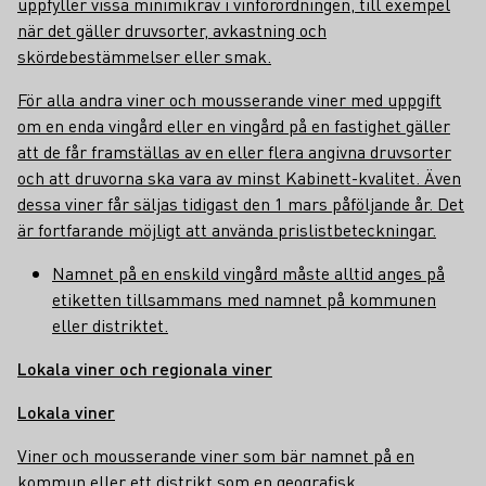
uppfyller vissa minimikrav i vinförordningen, till exempel
när det gäller druvsorter, avkastning och
skördebestämmelser eller smak.
För alla andra viner och mousserande viner med uppgift
om en enda vingård eller en vingård på en fastighet gäller
att de får framställas av en eller flera angivna druvsorter
och att druvorna ska vara av minst Kabinett-kvalitet. Även
dessa viner får säljas tidigast den 1 mars påföljande år. Det
är fortfarande möjligt att använda prislistbeteckningar.
Namnet på en enskild vingård måste alltid anges på
etiketten tillsammans med namnet på kommunen
eller distriktet.
Lokala viner och regionala viner
Lokala viner
Viner och mousserande viner som bär namnet på en
kommun eller ett distrikt som en geografisk