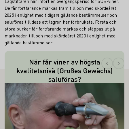
Lagstiftaren har infört en övergångsperiod för SUB-viner.
De får fortfarande märkas fram till och med skördeåret
2025 i enlighet med tidigare gällande bestämmelser och
saluföras till dess att lagren har förbrukats. Första och
stora burkar får fortfarande märkas och släppas ut på
marknaden till och med skördeåret 2023 i enlighet med
gällande bestämmelser.
Teaser
När får viner av högsta
Vita viner av denna högsta kvalitetsnivå
kvalitetsnivå (Großes Gewächs)
får saluföras först från och med den 1
saluföras?
september året därpå; för röda viner
SÅ INTRESSERA DIG
förlängs tidsfristen med ytterligare nio
Läs mer om detta
månader, dvs. till och med den 1 juni
det andra året efter skörden.
Skördeåret måste alltid anges