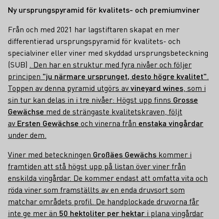
Ny ursprungspyramid för kvalitets- och premiumviner
Från och med 2021 har lagstiftaren skapat en mer
differentierad ursprungspyramid för kvalitets- och
specialviner eller viner med skyddad ursprungsbeteckning
(SUB)
. Den har en struktur med fyra nivåer och följer
principen
"ju närmare ursprunget, desto högre kvalitet"
.
Toppen av denna pyramid utgörs av
vineyard wines
, som i
sin tur kan delas in i tre nivåer: Högst upp finns
Grosse
Gewächse
med de strängaste kvalitetskraven, följt
av
Ersten Gewächse
och vinerna från
enstaka vingårdar
under dem.
Viner med beteckningen
Großäes Gewächs
kommer i
framtiden att stå högst upp på listan över viner från
enskilda vingårdar. De kommer endast att omfatta vita och
röda viner som framställts av en enda druvsort som
matchar områdets profil. De handplockade druvorna får
inte ge mer än
50 hektoliter per hektar
i plana vingårdar