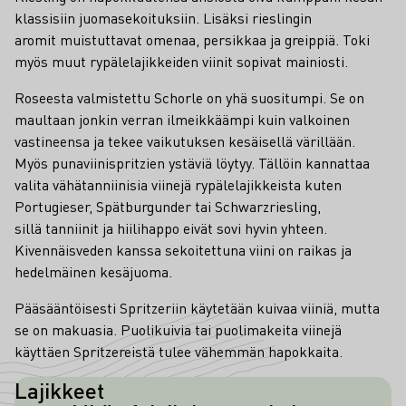
klassisiin juomasekoituksiin. Lisäksi rieslingin
aromit muistuttavat omenaa, persikkaa ja greippiä. Toki
myös muut rypälelajikkeiden viinit sopivat mainiosti.
Roseesta valmistettu Schorle on yhä suositumpi. Se on
maultaan jonkin verran ilmeikkäämpi kuin valkoinen
vastineensa ja tekee vaikutuksen kesäisellä värillään.
Myös punaviinispritzien ystäviä löytyy. Tällöin kannattaa
valita vähätanniinisia viinejä rypälelajikkeista kuten
Portugieser, Spätburgunder tai Schwarzriesling,
sillä tanniinit ja hiilihappo eivät sovi hyvin yhteen.
Kivennäisveden kanssa sekoitettuna viini on raikas ja
hedelmäinen kesäjuoma.
Pääsääntöisesti Spritzeriin käytetään kuivaa viiniä, mutta
se on makuasia. Puolikuivia tai puolimakeita viinejä
käyttäen Spritzereistä tulee vähemmän hapokkaita.
Lajikkeet