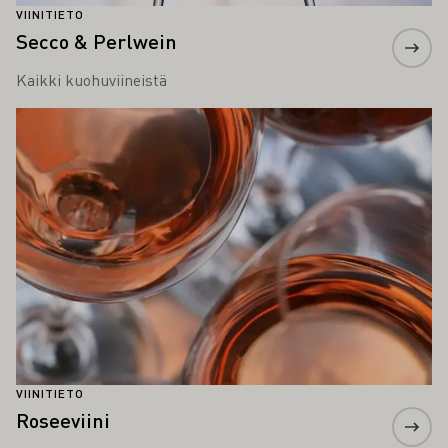
VIINITIETO
Secco & Perlwein
Kaikki kuohuviineistä
Lue lisää
VIINITIETO
Roseeviini