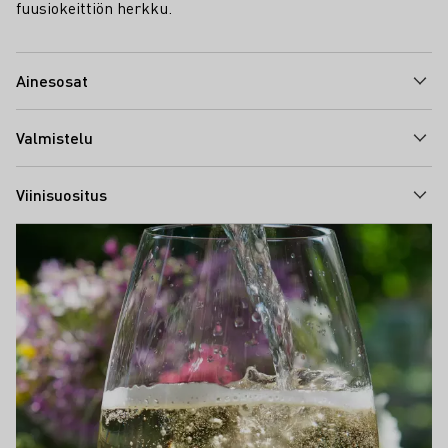
fuusiokeittiön herkku.
Ainesosat
Valmistelu
Viinisuositus
Teaser