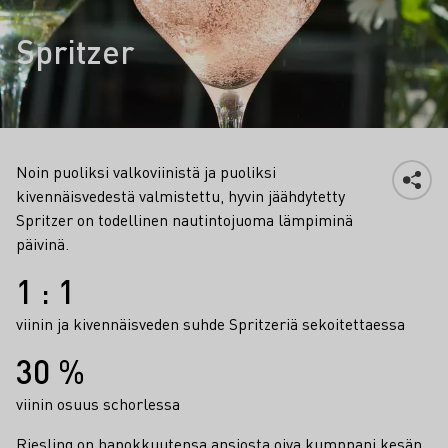
Spritzer
Noin puoliksi valkoviinistä ja puoliksi
kivennäisvedestä valmistettu, hyvin jäähdytetty
Spritzer on todellinen nautintojuoma lämpiminä
päivinä.
Faktat
1 : 1
viinin ja kivennäisveden suhde Spritzeriä sekoitettaessa
30 %
viinin osuus schorlessa
Riesling on hapokkuutensa ansiosta oiva kumppani kesän