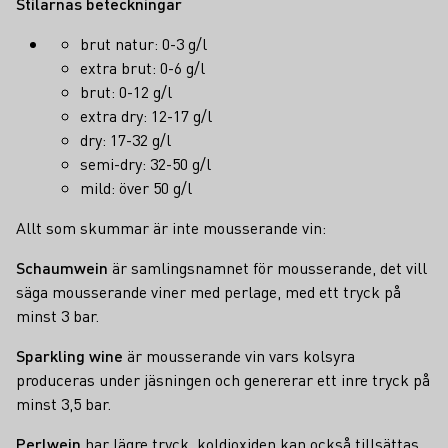
Stilarnas beteckningar
brut natur: 0-3 g/l
extra brut: 0-6 g/l
brut: 0-12 g/l
extra dry: 12-17 g/l
dry: 17-32 g/l
semi-dry: 32-50 g/l
mild: över 50 g/l
Allt som skummar är inte mousserande vin:
Schaumwein
är samlingsnamnet för mousserande, det vill
säga mousserande viner med perlage, med ett tryck på
minst 3 bar.
Sparkling wine
är mousserande vin vars kolsyra
produceras under jäsningen och genererar ett inre tryck på
minst 3,5 bar.
Perlwein
har lägre tryck, koldioxiden kan också tillsättas.