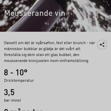
Mousserande vin
Oavsett om det är nyårsafton, fest eller brunch - när
människor bubblar av glädje är det svårt att
föreställa sig dem utan ett glas bubbel, den
mousserande kronjuvelen inom vinframställning.
Fakta
8 - 10°
Dricktemperatur
3,5
bar minst