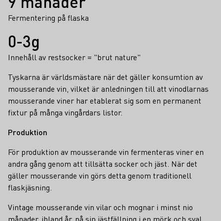
9 månader
Fermentering på flaska
0-3g
Innehåll av restsocker = "brut nature"
Tyskarna är världsmästare när det gäller konsumtion av
mousserande vin, vilket är anledningen till att vinodlarnas
mousserande viner har etablerat sig som en permanent
fixtur på många vingårdars listor.
Produktion
För produktion av mousserande vin fermenteras viner en
andra gång genom att tillsätta socker och jäst. När det
gäller mousserande vin görs detta genom traditionell
flaskjäsning.
Vintage mousserande vin vilar och mognar i minst nio
månader, ibland år, på sin jästfällning i en mörk och sval