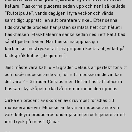
källare. Flaskorna placeras sedan upp och ner i så kallade
"Rüttelpulte", vänds dagligen i fyra veckor och vänds
samtidigt upprätt i en allt brantare vinkel. Efter denna
tidskrävande process har jästen samlats helt och hållet i
flaskhalsen. Flaskhalsarna sänks sedan ned i ett kallt bad
så att jästen fryser. När flaskorna öppnas gör
karboniseringstrycket att jästproppen kastas ut, vilket på
fackspråk kallas „disgorging“.
Jäst måste vara kall. 6 – 8 grader Celsius är perfekt för vitt
och rosé- mousserande vin, för rött mousserande vin kan
det vara 2 – 3 grader Celsius mer. Det är bäst att placera
flaskan i kylskåpet cirka två timmar innan den öppnas.
Cirka en procent av skörden av druvmust förädlas till
mousserande vin. Mousserande vin är mousserande vin
vars kolsyra produceras under jäsningen och genererar ett
inre tryck på minst 3,5 bar.