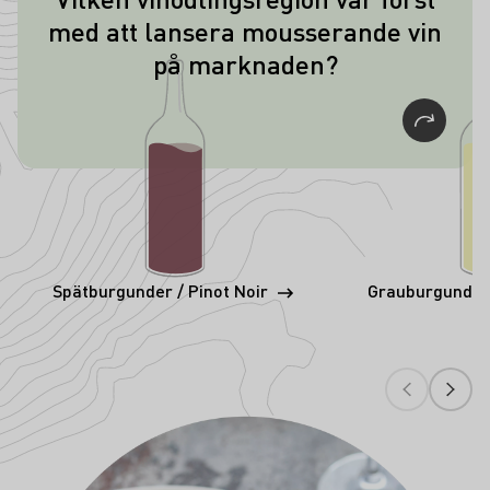
Rheinhessen lanserade de första
med att lansera mousserande vin
mousserande vinerna i Tyskland för
på marknaden?
över 25 år sedan.
Spätburgunder / Pinot Noir
Grauburgunder 