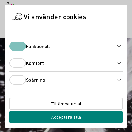
Dagläge
Darkmode
Stän
Öppn
Vi använder cookies
Vinkunskap
Olika vinsorter
Mousserande vin
Startsida
Funktionell
Funktionell
Komfort
Komfort
Spårning
Spårning
Tillämpa urval
Acceptera alla