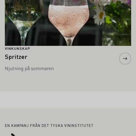
VINKUNSKAP
Spritzer
Njutning på sommaren
Sidfot
EN KAMPANJ FRÅN DET TYSKA VININSTITUTET