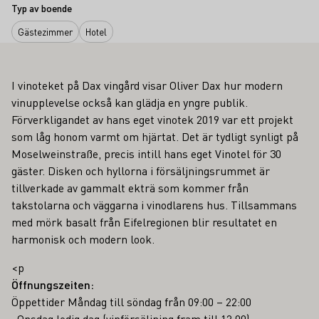
Typ av boende
Gästezimmer
Hotel
I vinoteket på Dax vingård visar Oliver Dax hur modern
vinupplevelse också kan glädja en yngre publik.
Förverkligandet av hans eget vinotek 2019 var ett projekt
som låg honom varmt om hjärtat. Det är tydligt synligt på
Moselweinstraße, precis intill hans eget Vinotel för 30
gäster. Disken och hyllorna i försäljningsrummet är
tillverkade av gammalt ekträ som kommer från
takstolarna och väggarna i vinodlarens hus. Tillsammans
med mörk basalt från Eifelregionen blir resultatet en
harmonisk och modern look.
<p
Öffnungszeiten:
Öppettider Måndag till söndag från 09:00 – 22:00
. Onsdag ledig dag (vinförsäljning fram till 12:00)