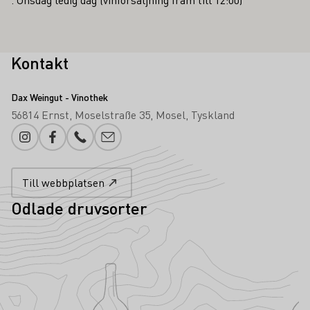
Kontakt
Dax Weingut - Vinothek
56814 Ernst
Moselstraße 35
Mosel
Tyskland
Instagram
Facebook
Telefonnummer
Lägg till e-post
Till webbplatsen
Odlade druvsorter