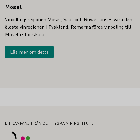
Mosel
Vinodlingsregionen Mosel, Saar och Ruwer anses vara den
äldsta vinregionen i Tyskland. Romarna förde vinodling till
Mosel i stor skala.
Läs mer om detta
Sidfot
EN KAMPANJ FRÅN DET TYSKA VININSTITUTET