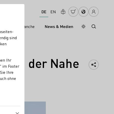
DE
EN
s
Weinbranche
News & Medien
Tagesmodus
Nachtmodus
bseiten-
endig sind
cken
en an der Nahe
nen Ihr
" im Footer
Sie Ihre
auch ohne