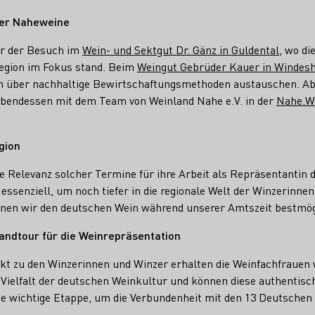
 der Naheweine
ar der Besuch im
Wein- und Sektgut Dr. Gänz in Guldental
, wo di
Region im Fokus stand. Beim
Weingut Gebrüder Kauer in Windes
n über nachhaltige Bewirtschaftungsmethoden austauschen. Ab
bendessen mit dem Team von Weinland Nahe e.V. in der
Nahe.We
gion
ie Relevanz solcher Termine für ihre Arbeit als Repräsentantin 
ssenziell, um noch tiefer in die regionale Welt der Winzerinne
nen wir den deutschen Wein während unserer Amtszeit bestmögl
landtour für die Weinrepräsentation
kt zu den Winzerinnen und Winzer erhalten die Weinfachfrauen 
e Vielfalt der deutschen Weinkultur und können diese authentisc
ne wichtige Etappe, um die Verbundenheit mit den 13 Deutschen