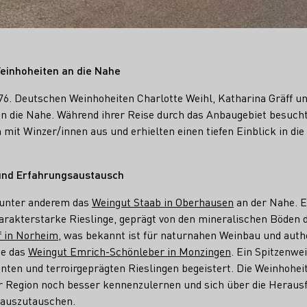
einhoheiten an die Nahe
76. Deutschen Weinhoheiten Charlotte Weihl, Katharina Gräff un
an die Nahe. Während ihrer Reise durch das Anbaugebiet besuch
 mit Winzer/innen aus und erhielten einen tiefen Einblick in di
und Erfahrungsaustausch
 unter anderem das
Weingut Staab in Oberhausen
an der Nahe. E
arakterstarke Rieslinge, geprägt von den mineralischen Böden 
 in Norheim
, was bekannt ist für naturnahen Weinbau und auth
ie das
Weingut Emrich-Schönleber in Monzingen
. Ein Spitzenwe
ten und terroirgeprägten Rieslingen begeistert. Die Weinhoheit
er Region noch besser kennenzulernen und sich über die Herau
 auszutauschen.