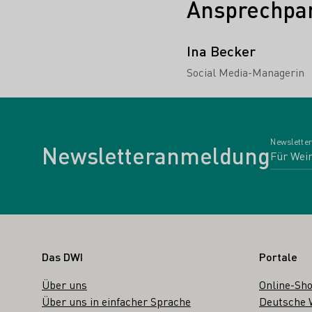
Ansprechpar
Ina Becker
Social Media-Managerin
Newsletter
Newsletteranmeldung
Fußbereich
Das DWI
Portale
Über uns
Online-Sh
Über uns in einfacher Sprache
Deutsche 