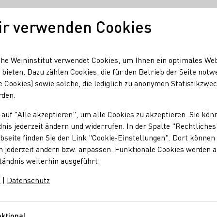
ir verwenden Cookies
Unser Wein
Regionen
Seminare & Event
he Weininstitut verwendet Cookies, um Ihnen ein optimales We
 bieten. Dazu zählen Cookies, die für den Betrieb der Seite notw
e Cookies) sowie solche, die lediglich zu anonymen Statistikzwe
hlandtour an der Nahe
rden.
stausch: Weinhoheit
 auf "Alle akzeptieren", um alle Cookies zu akzeptieren. Sie kön
nis jederzeit ändern und widerrufen. In der Spalte "Rechtliches
seite finden Sie den Link "Cookie-Einstellungen". Dort können 
n jederzeit ändern bzw. anpassen. Funktionale Cookies werden 
tändnis weiterhin ausgeführt.
d vertieften den Austausch mit den Winzern/innen der Region.
m
|
Datenschutz
ktional