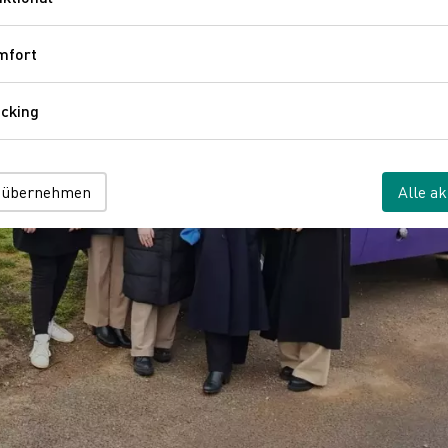
Funktional
mfort
Komfort
cking
Tracking
 übernehmen
Alle ak