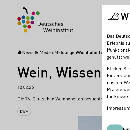
W
Das Deutsc
Erlebnis zu
(funktional
News & Medien
Meldungen
Weinhoheiten auf Deutsc
Startseite
genutzt we
Wein, Wissen, Au
Klicken Sie
Einverständ
unserer Web
18.02.25
Präferenze
Ihr Einvers
Die 76. Deutschen Weinhoheiten besuchten die Nahe un
Impressu
DWM
Fun