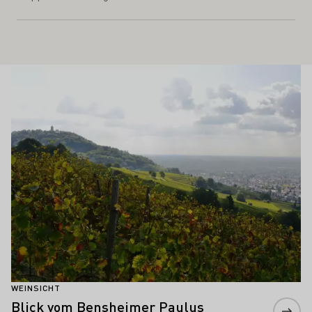
Schönste Weinsichten
Mehr erfahren
WEINSICHT
Blick vom Bensheimer Paulus