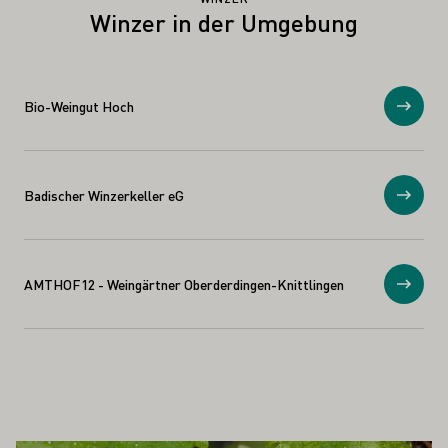
Winzer in der Umgebung
Bio-Weingut Hoch
Anzei
Badischer Winzerkeller eG
Anzei
AMTHOF12 - Weingärtner Oberderdingen-Knittlingen
Anzei
 AUCH INTERESSIEREN