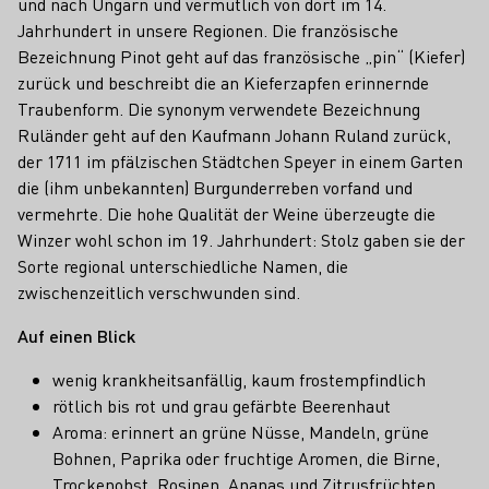
und nach Ungarn und vermutlich von dort im 14.
Jahrhundert in unsere Regionen. Die französische
Bezeichnung Pinot geht auf das französische „pin“ (Kiefer)
zurück und beschreibt die an Kieferzapfen erinnernde
Traubenform. Die synonym verwendete Bezeichnung
Ruländer geht auf den Kaufmann Johann Ruland zurück,
der 1711 im pfälzischen Städtchen Speyer in einem Garten
die (ihm unbekannten) Burgunderreben vorfand und
vermehrte. Die hohe Qualität der Weine überzeugte die
Winzer wohl schon im 19. Jahrhundert: Stolz gaben sie der
Sorte regional unterschiedliche Namen, die
zwischenzeitlich verschwunden sind.
Auf einen Blick
wenig krankheitsanfällig, kaum frostempfindlich
rötlich bis rot und grau gefärbte Beerenhaut
Aroma: erinnert an grüne Nüsse, Mandeln, grüne
Bohnen, Paprika oder fruchtige Aromen, die Birne,
Trockenobst, Rosinen, Ananas und Zitrusfrüchten