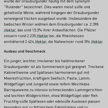
wurde der Grauburgunder häufig mit dem Synonym
"Ruländer" bezeichnet. Dies waren meist süße und
gehaltvolle Weine, während hingegen der Grauburgunder
vorwiegend trocken ausgebaut wurde. Insbesondere die
badischen Winzer widmen dem Grauburgunder ca. 2.398
Hektar
, das sind 15,3% ihrer Anbauflächen. Die Pfälzer
steuern rund 2.235
Hektar
bei, die Rheinhessen
annhähernd 2.424
Hektar
, die Nahewinzer rund 396
Hektar
.
Ausbau und Geschmack
Ein junger, leichter, trockener bis halbtrockener
Grauburgunder ist als Sommerwein gut geeignet. Trockene
Kabinettweine und Spätlesen harmonieren gut mit
Meeresfrüchten, kräftigem Seefisch, Pasta, Lamm,
Wildgeflügel und Jungwild sowie reifem Weichkäse.
Barriqueweine zu intensiv schmeckenden Lammgerichten
und leichten Wildgerichten, etwa Wildgeflügel oder Reh.
Fruchtig-süße Spätlesen oder edelsüße Auslesen passen
besonders gut zu fettreichem Edelpilzkäse und zu