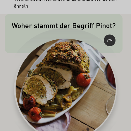
ähneln
Woher stammt der Begriff Pinot?
Die französische Bezeichnung Pinot
geht auf das französische „pin“ (Kiefer)
zurück und beschreibt die an
Kieferzapfen erinnernde Traubenform.