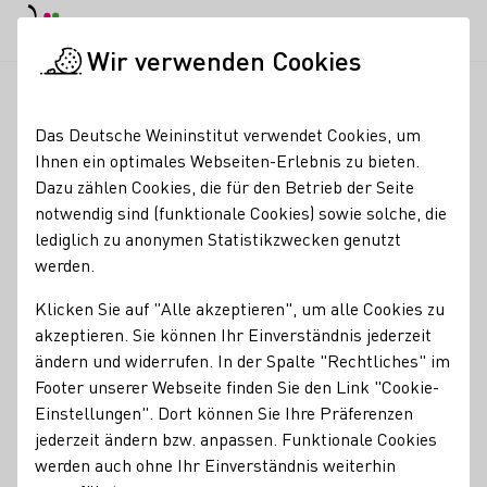
EN
Tagesmodus
Nachtmodus
Haup
Haup
Wir verwenden Cookies
Glossareinträge
Startseite
Das Deutsche Weininstitut verwendet Cookies, um
Glossareinträge
Ihnen ein optimales Webseiten-Erlebnis zu bieten.
Dazu zählen Cookies, die für den Betrieb der Seite
notwendig sind (funktionale Cookies) sowie solche, die
A
B
C
D
E
F
G
H
I
lediglich zu anonymen Statistikzwecken genutzt
werden.
J
K
L
M
N
O
P
Q
R
Klicken Sie auf "Alle akzeptieren", um alle Cookies zu
S
T
U
V
W
X
Y
Z
akzeptieren. Sie können Ihr Einverständnis jederzeit
ändern und widerrufen. In der Spalte "Rechtliches" im
Footer unserer Webseite finden Sie den Link "Cookie-
A
Einstellungen". Dort können Sie Ihre Präferenzen
jederzeit ändern bzw. anpassen. Funktionale Cookies
Abbeeren
werden auch ohne Ihr Einverständnis weiterhin