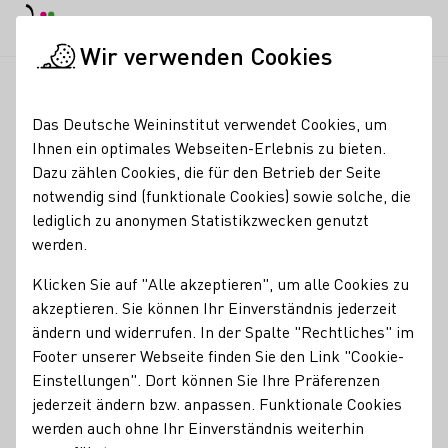
EN
Tagesmodus
Nachtmodus
Haup
Haup
Wir verwenden Cookies
Sitemap
Startseite
Das Deutsche Weininstitut verwendet Cookies, um
Sitemap
Ihnen ein optimales Webseiten-Erlebnis zu bieten.
Dazu zählen Cookies, die für den Betrieb der Seite
Unser Wein
notwendig sind (funktionale Cookies) sowie solche, die
Rebsorten
lediglich zu anonymen Statistikzwecken genutzt
Weinerzeugnisse
werden.
Weinanbau
Klicken Sie auf "Alle akzeptieren", um alle Cookies zu
Wein und Speisen
akzeptieren. Sie können Ihr Einverständnis jederzeit
Weinprobe
ändern und widerrufen. In der Spalte "Rechtliches" im
Qualitätsstandards
Footer unserer Webseite finden Sie den Link "Cookie-
Regionen
Einstellungen". Dort können Sie Ihre Präferenzen
Ahr
jederzeit ändern bzw. anpassen. Funktionale Cookies
Baden
werden auch ohne Ihr Einverständnis weiterhin
Franken