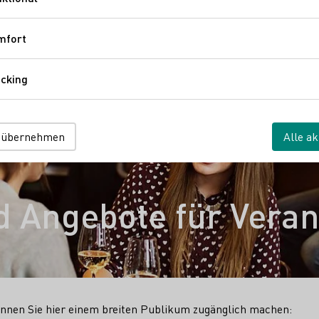
Funktional
mfort
Komfort
cking
Tracking
 übernehmen
Alle ak
 Angebote für Veran
nnen Sie hier einem breiten Publikum zugänglich machen: