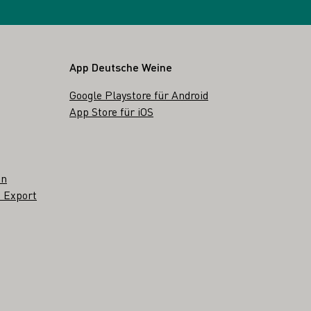
App Deutsche Weine
Google Playstore für Android
App Store für iOS
en
 Export