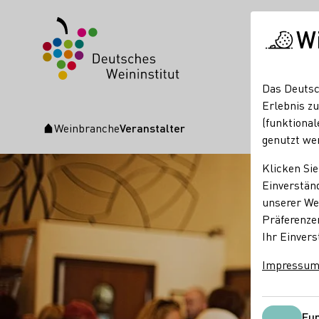
W
Das Deutsc
Erlebnis zu
(funktional
Weinbranche
Veranstalter
Startseite
genutzt we
Klicken Sie
Einverständ
unserer Web
Präferenze
Ihr Einvers
Impressu
Fun