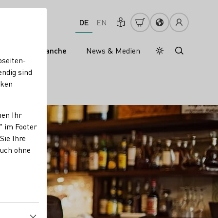
DE
EN
s
Weinbranche
News & Medien
Tagesmodus
Nachtmodus
bseiten-
endig sind
cken
nen Ihr
" im Footer
Sie Ihre
auch ohne