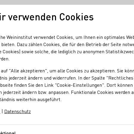
ir verwenden Cookies
Unser Wein
Regionen
Seminare & Event
he Weininstitut verwendet Cookies, um Ihnen ein optimales We
 bieten. Dazu zählen Cookies, die für den Betrieb der Seite notw
e Cookies) sowie solche, die lediglich zu anonymen Statistikzwe
rden.
 auf "Alle akzeptieren", um alle Cookies zu akzeptieren. Sie kön
nis jederzeit ändern und widerrufen. In der Spalte "Rechtliches
seite finden Sie den Link "Cookie-Einstellungen". Dort können 
n jederzeit ändern bzw. anpassen. Funktionale Cookies werden 
tändnis weiterhin ausgeführt.
m
|
Datenschutz
ktional