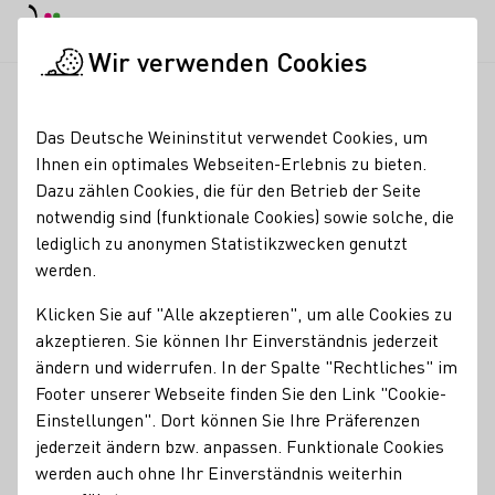
EN
Tagesmodus
Nachtmodus
Haup
Haup
Wir verwenden Cookies
News & Medien
Meldungen
Rückkehr des Winters ermöglic
Startseite
Das Deutsche Weininstitut verwendet Cookies, um
Rückkehr des Winters
Ihnen ein optimales Webseiten-Erlebnis zu bieten.
Dazu zählen Cookies, die für den Betrieb der Seite
ermöglicht vereinzelte
notwendig sind (funktionale Cookies) sowie solche, die
Eisweinlesen
lediglich zu anonymen Statistikzwecken genutzt
werden.
19.01.24
Klicken Sie auf "Alle akzeptieren", um alle Cookies zu
Die Rückkehr des Winters zu Beginn der zweiten
akzeptieren. Sie können Ihr Einverständnis jederzeit
Januarwoche mit frostigen Nachttemperaturen bis
ändern und widerrufen. In der Spalte "Rechtliches" im
mancherorts -11° C ermöglichte es einzelnen
Footer unserer Webseite finden Sie den Link "Cookie-
Weinerzeugerinnen und -erzeugern erneut, das begehrte
Einstellungen". Dort können Sie Ihre Präferenzen
gefrorene Lesegut zu ernten.
jederzeit ändern bzw. anpassen. Funktionale Cookies
werden auch ohne Ihr Einverständnis weiterhin
Pressemeldungen