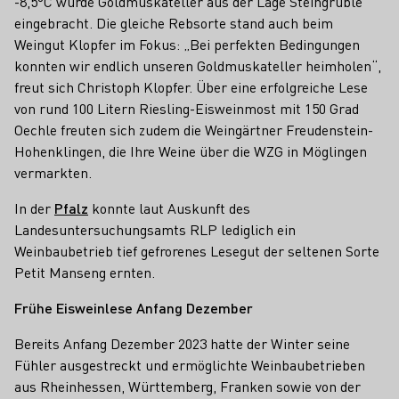
-8,5°C wurde Goldmuskateller aus der Lage Steingrüble
eingebracht. Die gleiche Rebsorte stand auch beim
Weingut Klopfer im Fokus: „Bei perfekten Bedingungen
konnten wir endlich unseren Goldmuskateller heimholen“,
freut sich Christoph Klopfer. Über eine erfolgreiche Lese
von rund 100 Litern Riesling-Eisweinmost mit 150 Grad
Oechle freuten sich zudem die Weingärtner Freudenstein-
Hohenklingen, die Ihre Weine über die WZG in Möglingen
vermarkten.
In der
Pfalz
konnte laut Auskunft des
Landesuntersuchungsamts RLP lediglich ein
Weinbaubetrieb tief gefrorenes Lesegut der seltenen Sorte
Petit Manseng ernten.
Frühe Eisweinlese Anfang Dezember
Bereits Anfang Dezember 2023 hatte der Winter seine
Fühler ausgestreckt und ermöglichte Weinbaubetrieben
aus Rheinhessen, Württemberg, Franken sowie von der