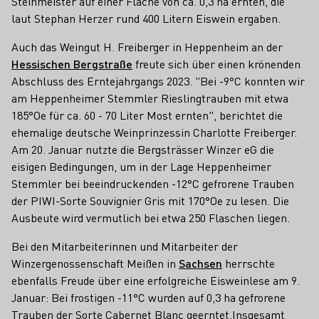
Steinmeister auf einer Fläche von ca. 0,3 ha ernten, die
laut Stephan Herzer rund 400 Litern Eiswein ergaben.
Auch das Weingut H. Freiberger in Heppenheim an der
Hessischen Bergstraße
freute sich über einen krönenden
Abschluss des Erntejahrgangs 2023. "Bei -9°C konnten wir
am Heppenheimer Stemmler Rieslingtrauben mit etwa
185°Oe für ca. 60 - 70 Liter Most ernten", berichtet die
ehemalige deutsche Weinprinzessin Charlotte Freiberger.
Am 20. Januar nutzte die Bergsträsser Winzer eG die
eisigen Bedingungen, um in der Lage Heppenheimer
Stemmler bei beeindruckenden -12°C gefrorene Trauben
der PIWI-Sorte Souvignier Gris mit 170°Oe zu lesen. Die
Ausbeute wird vermutlich bei etwa 250 Flaschen liegen.
Bei den Mitarbeiterinnen und Mitarbeiter der
Winzergenossenschaft Meißen in
Sachsen
herrschte
ebenfalls Freude über eine erfolgreiche Eisweinlese am 9.
Januar: Bei frostigen -11°C wurden auf 0,3 ha gefrorene
Trauben der Sorte Cabernet Blanc geerntet.Insgesamt