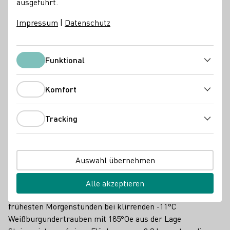
ausgeführt.
Impressum
|
Datenschutz
Funktional
Funktional
Komfort
Komfort
Tracking
Tracking
Auswahl übernehmen
Eisweintrauben am Stock
So konnte das Weingut Herzer aus Naumburg/Roßbach im
Alle akzeptieren
Weinanbaugebiet
Saale-Unstrut
am 9. Januar in den
frühesten Morgenstunden bei klirrenden -11°C
Weißburgundertrauben mit 185°Oe aus der Lage