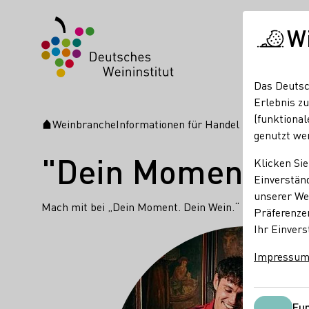
W
Das Deutsc
Erlebnis zu
(funktional
Weinbranche
Informationen für Handel und Gastrono
Startseite
genutzt we
"Dein Moment - D
Klicken Sie
Einverständ
unserer Web
Mach mit bei „Dein Moment. Dein Wein.“ und profitier
Präferenze
Ihr Einvers
Impressu
Fun