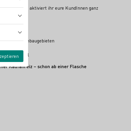
 Dein Wein.“ aktiviert ihr eure KundInnen ganz
 deutschen Anbaugebieten
och
winnspiel teil
zeptieren
cher Kaufanreiz – schon ab einer Flasche