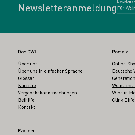
Newsletter
Newsletteranmeldung
Fußbereich
Das DWI
Portale
Über uns
Online-Sh
Über uns in einfacher Sprache
Deutsche 
Glossar
Generation
Karriere
Weine mit
Vergabebekanntmachungen
Wine in Mo
Beihilfe
Clink Diffe
Kontakt
Partner