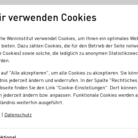
ir verwenden Cookies
Unser Wein
Regionen
Seminare & Event
he Weininstitut verwendet Cookies, um Ihnen ein optimales We
 bieten. Dazu zählen Cookies, die für den Betrieb der Seite notw
e Cookies) sowie solche, die lediglich zu anonymen Statistikzwe
mie
Für Fachhändler - Jetzt mitmachen!
rden.
ein Wein" für Fachh
 auf "Alle akzeptieren", um alle Cookies zu akzeptieren. Sie kön
nis jederzeit ändern und widerrufen. In der Spalte "Rechtliches
seite finden Sie den Link "Cookie-Einstellungen". Dort können 
e mehrfach!
n jederzeit ändern bzw. anpassen. Funktionale Cookies werden 
tändnis weiterhin ausgeführt.
Mehr Umsatz. Mehr 
m
|
Datenschutz
Für alle Weingenierßer und Wei
ktional