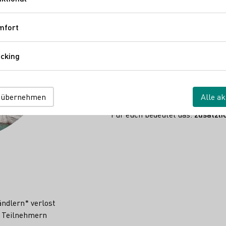
Funktional
Mit der Kampagne „Dein Moment.
einfach direkt am POS.
mfort
Komfort
So funktioniert's:
cking
Tracking
KundInnen kaufen Wein aus
Laden ihren Kassenbeleg h
Nehmen automatisch am Ge
 übernehmen
Alle ak
Für euch bedeutet das:
zusätzli
ndlern* verlost
n Teilnehmern