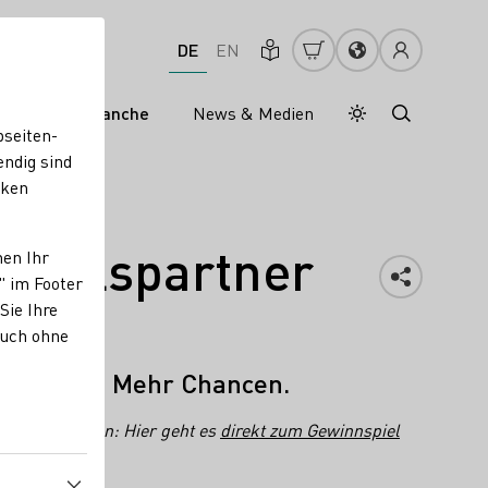
DE
EN
s
Weinbranche
News & Medien
Tagesmodus
Nachtmodus
bseiten-
endig sind
cken
andelspartner
nen Ihr
" im Footer
Sie Ihre
auch ohne
Frequenz. Mehr Chancen.
ngenießerinnen: Hier geht es
direkt zum Gewinnspiel