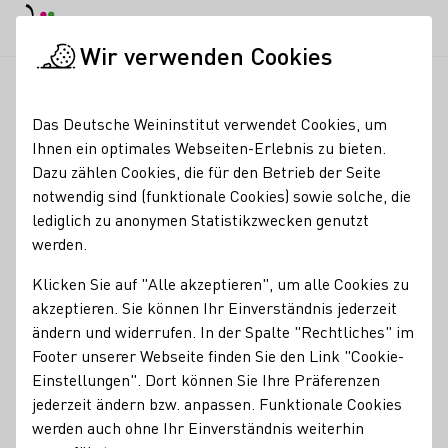
Tagesmodus
Nachtmodus
Haup
Haup
Wir verwenden Cookies
Weinbranche
Weinerzeuger
EDEKA 2026
Startseite
Das Deutsche Weininstitut verwendet Cookies, um
EDEKA 2026
Ihnen ein optimales Webseiten-Erlebnis zu bieten.
Dazu zählen Cookies, die für den Betrieb der Seite
In Zusammenarbeit mit der EDEKA-Gruppe wird bis
notwendig sind (funktionale Cookies) sowie solche, die
Jahresende eine weitere umfangreiche Kampagne mit
lediglich zu anonymen Statistikzwecken genutzt
verschiedenen EDEKA-Werbeformaten umgesetzt.
werden.
SYNERGIEN NUTZEN!
Klicken Sie auf "Alle akzeptieren", um alle Cookies zu
An alle EDEKA-Lieferant/innen
akzeptieren. Sie können Ihr Einverständnis jederzeit
ändern und widerrufen. In der Spalte "Rechtliches" im
Beliefern Sie EDEKA in NRW, Niedersachsen, Hamburg,
Footer unserer Webseite finden Sie den Link "Cookie-
Berlin oder München?
Einstellungen". Dort können Sie Ihre Präferenzen
jederzeit ändern bzw. anpassen. Funktionale Cookies
In Zusammenarbeit mit der EDEKA-Gruppe wird bis
werden auch ohne Ihr Einverständnis weiterhin
Jahresende eine weitere umfangreiche Kampagne mit