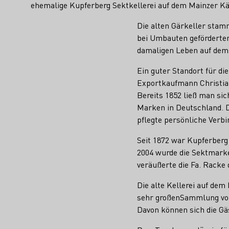
ehemalige Kupferberg Sektkellerei auf dem Mainzer Käs
Die alten Gärkeller stamm
bei Umbauten geförderten
damaligen Leben auf dem
Ein guter Standort für di
Exportkaufmann Christian
Bereits 1852 ließ man si
Marken in Deutschland. D
pflegte persönliche Verb
Seit 1872 war Kupferberg 
2004 wurde die Sektmarke
veräußerte die Fa. Racke 
Die alte Kellerei auf de
sehr großenSammlung v
Davon können sich die Gä