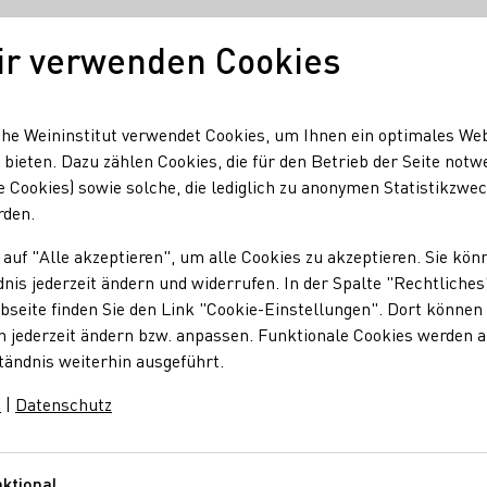
ir verwenden Cookies
Unser Wein
Regionen
Seminare & Event
he Weininstitut verwendet Cookies, um Ihnen ein optimales We
 bieten. Dazu zählen Cookies, die für den Betrieb der Seite notw
e Cookies) sowie solche, die lediglich zu anonymen Statistikzwe
rden.
 auf "Alle akzeptieren", um alle Cookies zu akzeptieren. Sie kön
nis jederzeit ändern und widerrufen. In der Spalte "Rechtliches
seite finden Sie den Link "Cookie-Einstellungen". Dort können 
n jederzeit ändern bzw. anpassen. Funktionale Cookies werden 
tändnis weiterhin ausgeführt.
m
|
Datenschutz
ktional