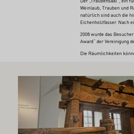
Der „Traubensaal“, ein f
Weinlaub, Trauben und Ra
natürlich sind auch die h
Eichenholzfässer. Nach e
2008 wurde das Besucher
Award“ der Vereinigung d
Die Räumlichkeiten könne
TE SIE AUCH INTERESSIEREN
Mehr erfahren