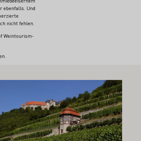
schmiedeeisernem
r ebenfalls. Und
verzierte
h nicht fehlen.
of Weintourism-
en.
hr erfahren