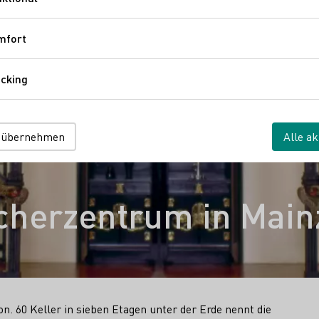
Funktional
mfort
Komfort
cking
Tracking
 übernehmen
Alle ak
cherzentrum in Main
on. 60 Keller in sieben Etagen unter der Erde nennt die