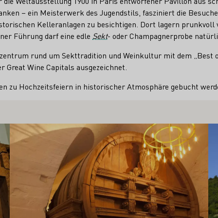
ür die Weltausstellung 1900 in Paris entworfener Pavillon aus 
nken – ein Meisterwerk des Jugendstils, fasziniert die Besuche
istorischen Kelleranlagen zu besichtigen. Dort lagern prunkvoll 
iner Führung darf eine edle
Sekt
- oder Champagnerprobe natürlic
zentrum rund um Sekttradition und Weinkultur mit dem „Best 
er Great Wine Capitals ausgezeichnet.
n zu Hochzeitsfeiern in historischer Atmosphäre gebucht werd
Mehr erfahren
Me