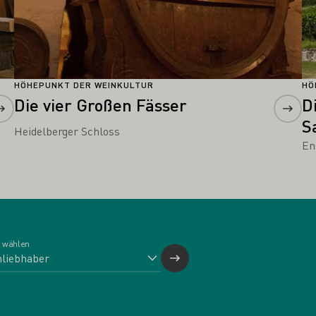
HÖHEPUNKT DER WEINKULTUR
HÖ
Die vier Großen Fässer
D
S
Heidelberger Schloss
En
 wählen