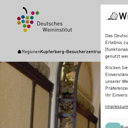
W
Das Deutsc
Erlebnis zu
(funktional
Regionen
Kupferberg-Besucherzentrum in Mainz
Startseite
genutzt we
Klicken Sie
Einverständ
unserer Web
Präferenze
Ihr Einvers
Impressu
Fun