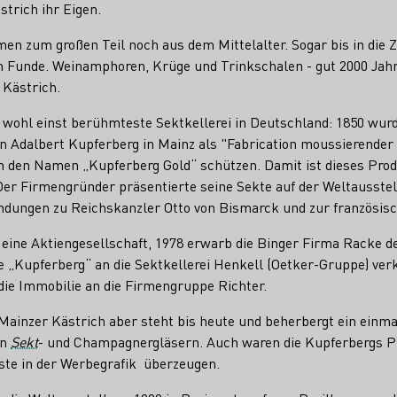
trich ihr Eigen.
en zum großen Teil noch aus dem Mittelalter. Sogar bis in die Z
 Funde. Weinamphoren, Krüge und Trinkschalen - gut 2000 Jahr
 Kästrich.
e wohl einst berühmteste Sektkellerei in Deutschland: 1850 wur
 Adalbert Kupferberg in Mainz als "Fabrication moussierender
ch den Namen „Kupferberg Gold“ schützen. Damit ist dieses Prod
er Firmengründer präsentierte seine Sekte auf der Weltausstel
indungen zu Reichskanzler Otto von Bismarck und zur französi
eine Aktiengesellschaft, 1978 erwarb die Binger Firma Racke de
 „Kupferberg“ an die Sektkellerei Henkell (Oetker-Gruppe) verk
die Immobilie an die Firmengruppe Richter.
m Mainzer Kästrich aber steht bis heute und beherbergt ein ein
on
Sekt
- und Champagnergläsern. Auch waren die Kupferbergs P
ste in der Werbegrafik überzeugen.