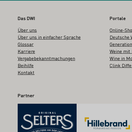
Fußbereich
Das DWI
Portale
Über uns
Online-Sh
Über uns in einfacher Sprache
Deutsche 
Glossar
Generation
Karriere
Weine mit
Vergabebekanntmachungen
Wine in Mo
Beihilfe
Clink Diffe
Kontakt
Partner