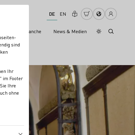
DE
EN
s
Weinbranche
News & Medien
Tagesmodus
Nachtmodus
bseiten-
endig sind
cken
nen Ihr
" im Footer
Sie Ihre
auch ohne