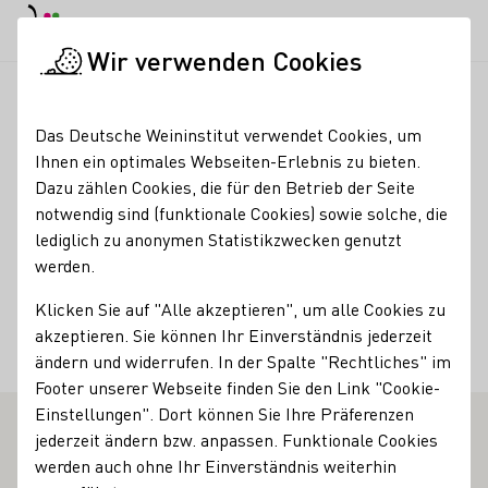
Tagesmodus
Nachtmodus
Haup
Haup
Wir verwenden Cookies
Weinbranche
Importeurssuche
Calmasino
Startseite
Das Deutsche Weininstitut verwendet Cookies, um
Ihnen ein optimales Webseiten-Erlebnis zu bieten.
Calmasino
Dazu zählen Cookies, die für den Betrieb der Seite
notwendig sind (funktionale Cookies) sowie solche, die
Fakten
Land
lediglich zu anonymen Statistikzwecken genutzt
werden.
Dänemark
Klicken Sie auf "Alle akzeptieren", um alle Cookies zu
Ort
akzeptieren. Sie können Ihr Einverständnis jederzeit
Støvring
ändern und widerrufen. In der Spalte "Rechtliches" im
Footer unserer Webseite finden Sie den Link "Cookie-
Einstellungen". Dort können Sie Ihre Präferenzen
jederzeit ändern bzw. anpassen. Funktionale Cookies
E WEINERZEUGER
werden auch ohne Ihr Einverständnis weiterhin
Mehr erfahren