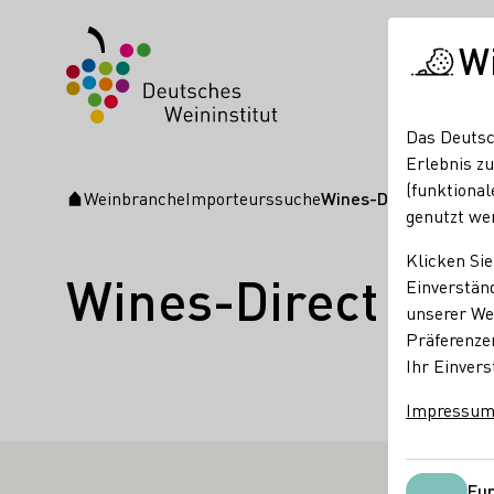
W
Das Deutsc
Erlebnis zu
(funktional
Weinbranche
Importeurssuche
Wines-Direct Wholes
Startseite
genutzt we
Klicken Sie
Wines-Direct Who
Einverständ
unserer Web
Präferenze
Fakten
La
Ihr Einvers
Impressu
Niederla
Fun
RTIERTE WEINERZEUGER