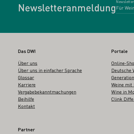
Newsletter
Newsletteranmeldung
Fußbereich
Das DWI
Portale
Über uns
Online-Sh
Über uns in einfacher Sprache
Deutsche 
Glossar
Generation
Karriere
Weine mit
Vergabebekanntmachungen
Wine in Mo
Beihilfe
Clink Diffe
Kontakt
Partner