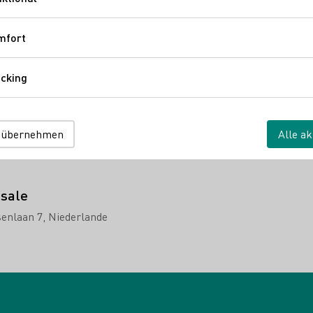
Funktional
Mehr erfahren
mfort
Komfort
Weingut Peter Kriechel
cking
Tracking
 übernehmen
Alle ak
sale
senlaan 7
Niederlande