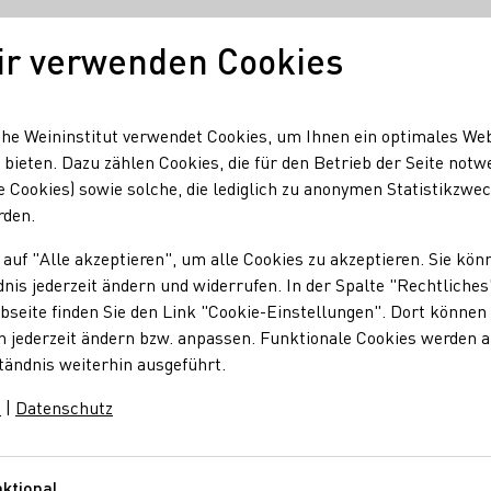
ir verwenden Cookies
Unser Wein
Regionen
Seminare & Event
he Weininstitut verwendet Cookies, um Ihnen ein optimales We
 bieten. Dazu zählen Cookies, die für den Betrieb der Seite notw
e Cookies) sowie solche, die lediglich zu anonymen Statistikzwe
ale
rden.
 auf "Alle akzeptieren", um alle Cookies zu akzeptieren. Sie kön
lesale
nis jederzeit ändern und widerrufen. In der Spalte "Rechtliches
seite finden Sie den Link "Cookie-Einstellungen". Dort können 
n jederzeit ändern bzw. anpassen. Funktionale Cookies werden 
nd
Ort
tändnis weiterhin ausgeführt.
m
|
Datenschutz
nde
Cruquius
ktional