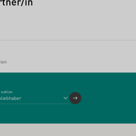
tner/in
ion
 wählen