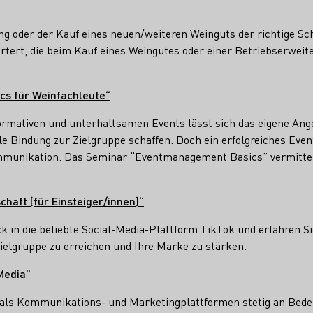
ng oder der Kauf eines neuen/weiteren Weinguts der richtige Sc
rörtert, die beim Kauf eines Weingutes oder einer Betriebserwe
s für Weinfachleute“
formativen und unterhaltsamen Events lässt sich das eigene Ang
e Bindung zur Zielgruppe schaffen. Doch ein erfolgreiches Even
mmunikation. Das Seminar “Eventmanagement Basics” vermittelt
chaft (für Einsteiger/innen)“
k in die beliebte Social-Media-Plattform TikTok und erfahren Sie
ielgruppe zu erreichen und Ihre Marke zu stärken.
Media“
als Kommunikations- und Marketingplattformen stetig an Bedeu