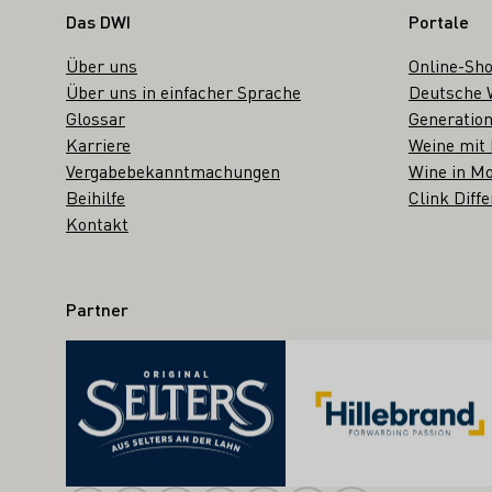
Fußbereich
Das DWI
Portale
Über uns
Online-Sh
Über uns in einfacher Sprache
Deutsche 
Glossar
Generation
Karriere
Weine mit
Vergabebekanntmachungen
Wine in Mo
Beihilfe
Clink Diffe
Kontakt
Partner