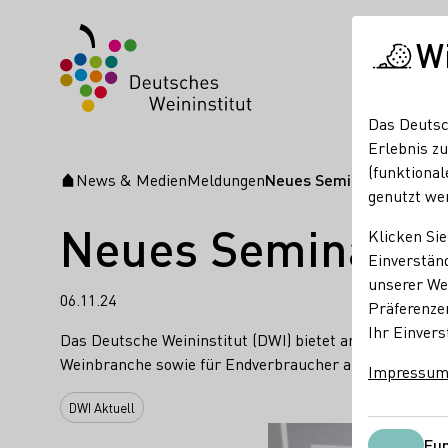
W
Das Deutsc
Erlebnis zu
(funktional
News & Medien
Meldungen
Neues Seminarangebot 
Startseite
genutzt we
Neues Seminaran
Klicken Sie
Einverständ
unserer Web
06.11.24
Präferenze
Ihr Einvers
Das Deutsche Weininstitut (DWI) bietet an über 200 Te
Weinbranche sowie für Endverbraucher an. Aktuell ist 
Impressu
DWI Aktuell
Fun