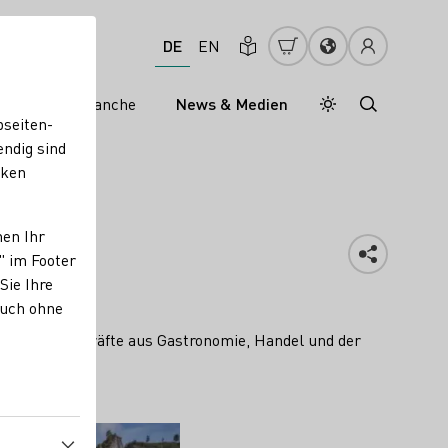
DE
EN
s
Weinbranche
News & Medien
Tagesmodus
Nachtmodus
bseiten-
endig sind
cken
nen Ihr
" im Footer
Sie Ihre
auch ohne
und Führungskräfte aus Gastronomie, Handel und der