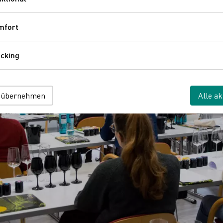
Funktional
mfort
Komfort
cking
Tracking
 übernehmen
Alle ak