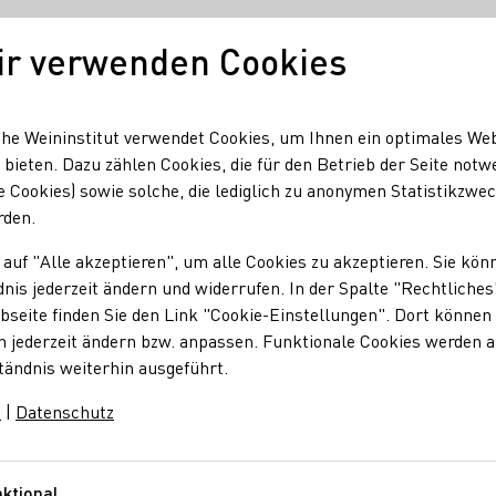
ir verwenden Cookies
Unser Wein
Regionen
Seminare & Event
he Weininstitut verwendet Cookies, um Ihnen ein optimales We
 bieten. Dazu zählen Cookies, die für den Betrieb der Seite notw
e Cookies) sowie solche, die lediglich zu anonymen Statistikzwe
2025
rden.
gebot 2025
 auf "Alle akzeptieren", um alle Cookies zu akzeptieren. Sie kön
nis jederzeit ändern und widerrufen. In der Spalte "Rechtliches
seite finden Sie den Link "Cookie-Einstellungen". Dort können 
n jederzeit ändern bzw. anpassen. Funktionale Cookies werden 
tändnis weiterhin ausgeführt.
rminen jährlich rund 20 verschiedene Fortbildungen für Fach- 
die Seminarübersicht für 2025 erschienen.
m
|
Datenschutz
ktional