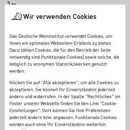
EN
Tagesmodus
Nachtmodus
Haup
Haup
Wir verwenden Cookies
News & Medien
Meldungen
Deutsche Weine transformiere
Startseite
Das Deutsche Weininstitut verwendet Cookies, um
Deutsche Weine
Ihnen ein optimales Webseiten-Erlebnis zu bieten.
Dazu zählen Cookies, die für den Betrieb der Seite
transformieren Chinas
notwendig sind (funktionale Cookies) sowie solche, die
Weißweinmarkt
lediglich zu anonymen Statistikzwecken genutzt
werden.
13.03.25
Klicken Sie auf "Alle akzeptieren", um alle Cookies zu
„Der Absatz von deutschen Weinen in China ist eine einzige
akzeptieren. Sie können Ihr Einverständnis jederzeit
Erfolgsgeschichte“, schreibt das Portal ‘Vino Joy News‘ in
ändern und widerrufen. In der Spalte "Rechtliches" im
seiner neuesten Ausgabe. Anlass dieser Einschätzung:
Footer unserer Webseite finden Sie den Link "Cookie-
Deutschland stach bei den Weinimporten Chinas zuletzt
Einstellungen". Dort können Sie Ihre Präferenzen
statistisch äußerst positiv hervor.
jederzeit ändern bzw. anpassen. Funktionale Cookies
werden auch ohne Ihr Einverständnis weiterhin
DWI Aktuell