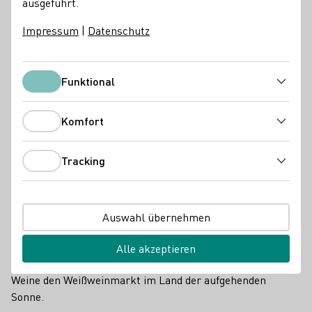
ausgeführt.
Impressum
|
Datenschutz
Funktional
Funktional
Komfort
Komfort
Tracking
Tracking
Auswahl übernehmen
Kampagnenmotive von Wines of Germany in China
Nach Einschätzung der chinesischen Plattform 'Vino Joy
Alle akzeptieren
News' transformieren Riesling und anderen deutsche
Weine den Weißweinmarkt im Land der aufgehenden
Sonne.