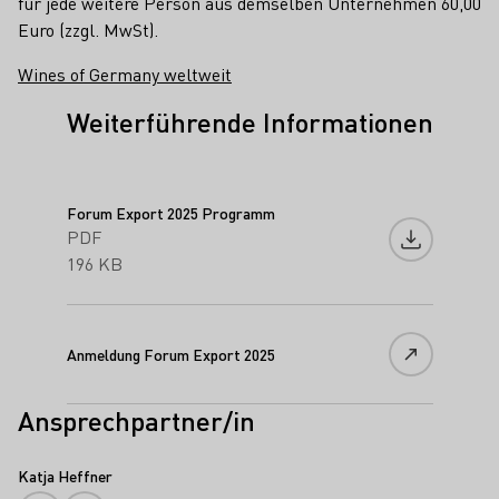
für jede weitere Person aus demselben Unternehmen 60,00
Euro (zzgl. MwSt).
Wines of Germany weltweit
Weiterführende Informationen
Forum Export 2025 Programm
PDF
Datei heru
196 KB
Anmeldung Forum Export 2025
Ansprechpartner/in
Katja Heffner