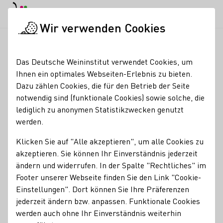
EN
Tagesmodus
Nachtmodus
Haup
Haup
Wir verwenden Cookies
News & Medien
Meldungen
DWI Forum Export
Startseite
Das Deutsche Weininstitut verwendet Cookies, um
Last Call: Forum Export
Ihnen ein optimales Webseiten-Erlebnis zu bieten.
Dazu zählen Cookies, die für den Betrieb der Seite
mit neuen Absatz-
notwendig sind (funktionale Cookies) sowie solche, die
Impulsen
lediglich zu anonymen Statistikzwecken genutzt
werden.
22.05.25
Klicken Sie auf "Alle akzeptieren", um alle Cookies zu
Am Mittwoch, den 04. Juni 2025, findet ab 10 Uhr in der
akzeptieren. Sie können Ihr Einverständnis jederzeit
Carl-Zuckmayer Halle in Nackenheim/Rheinhessen das
ändern und widerrufen. In der Spalte "Rechtliches" im
jährliche DWI Forum Export statt. Die Konferenz wird
Footer unserer Webseite finden Sie den Link "Cookie-
sowohl Einsteigern als auch erfahrenen Exporteuren
Einstellungen". Dort können Sie Ihre Präferenzen
wertvolle Informationen zu globalen Exportthemen bieten.
jederzeit ändern bzw. anpassen. Funktionale Cookies
werden auch ohne Ihr Einverständnis weiterhin
DWI Aktuell