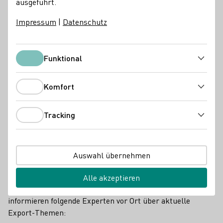
ausgeführt.
Impressum
|
Datenschutz
Funktional
Funktional
Komfort
Komfort
Tracking
Tracking
Auswahl übernehmen
Forum Export 14.06.2023 - Carl-Zuckmayer-Halle Nackenheim
Experten aus den jeweiligen Ländern beleuchten die
Alle akzeptieren
Märkte Schweiz, Polen und die USA. Des Weiteren
informieren folgende Experten vor Ort über aktuelle
Export-Themen: