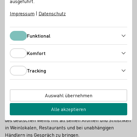
ausgeführt.
Impressum
|
Datenschutz
Funktional
Funktional
Komfort
Komfort
Tracking
Tracking
Auswahl übernehmen
Deutschlands international bekannteste Leitrebsorten
Riesling und Spätburgunder werden in vielen Ländern
Alle akzeptieren
immer bekannter. Es ist also an der Zeit, die ganze Vielfalt
des deutschen Weins mit all seinen Aromen und Stilistiken
in Weinlokalen, Restaurants und bei unabhängigen
Händlern ins Gespräch zu bringen.