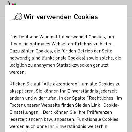
EN
Tagesmodus
Nachtmodus
Haup
Haup
Wir verwenden Cookies
News & Medien
Meldungen
Neu Aktionen:
Startseite
Das Deutsche Weininstitut verwendet Cookies, um
'Wines of Germany'-
Ihnen ein optimales Webseiten-Erlebnis zu bieten.
Dazu zählen Cookies, die für den Betrieb der Seite
Aktionswochen in aller
notwendig sind (funktionale Cookies) sowie solche, die
Welt
lediglich zu anonymen Statistikzwecken genutzt
werden.
06.07.26
Klicken Sie auf "Alle akzeptieren", um alle Cookies zu
Die Genuss-Kampagne "31 Days of German Wine" kehrt im
akzeptieren. Sie können Ihr Einverständnis jederzeit
Juli in das Vereinigte Königreich (UK) und nach Japan
ändern und widerrufen. In der Spalte "Rechtliches" im
zurück. Der Fokus geht dabei weit über die Rebsorte
Footer unserer Webseite finden Sie den Link "Cookie-
Riesling hinaus. Das Deutsche Weininstitut (DWI) initiiert
Einstellungen". Dort können Sie Ihre Präferenzen
ganzjährig und weltweit Präsentationen heimischer Weine.
jederzeit ändern bzw. anpassen. Funktionale Cookies
werden auch ohne Ihr Einverständnis weiterhin
DWI Aktuell