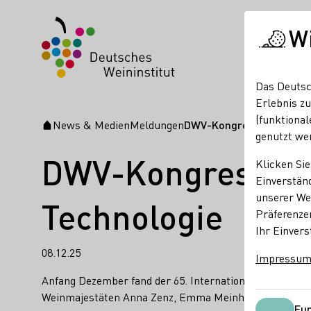
W
Das Deutsc
Erlebnis zu
(funktional
News & Medien
Meldungen
DWV-Kongress: Majestäte
Startseite
genutzt we
DWV-Kongress: Ma
Klicken Sie
Einverständ
unserer Web
Technologie
Präferenze
Ihr Einvers
08.12.25
Impressu
Anfang Dezember fand der 65. Internationale DWV-Kongr
Weinmajestäten Anna Zenz, Emma Meinhardt und Katja S
Fun