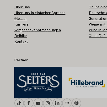
Über uns
Online-Sh
Über uns in einfacher Sprache
Deutsche 
Glossar
Generation
Karriere
Weine mit
Vergabebekanntmachungen
Wine in Mo
Beihilfe
Clink Diffe
Kontakt
Partner
Tiktok
Facebook
Youtube
Instagram
Linkedin
Spotify
Apple