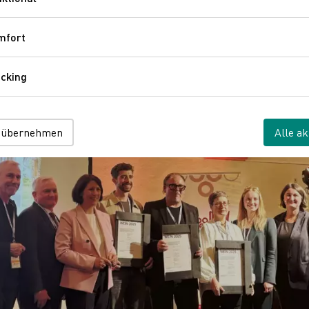
Funktional
mfort
Komfort
cking
Tracking
 übernehmen
Alle ak