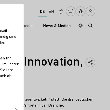
DE
EN
s
Weinbranche
News & Medien
Tagesmodus
Nachtmodus
bseiten-
endig sind
cken
ch, Innovation,
nen Ihr
" im Footer
Sie Ihre
auch ohne
achhaltig weiterentwickeln" statt. Die drei deutschen
ernationalen Vertretern der Branche.