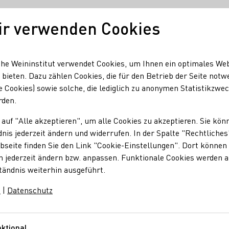
ir verwenden Cookies
Unser Wein
Regionen
Seminare & Event
he Weininstitut verwendet Cookies, um Ihnen ein optimales We
 bieten. Dazu zählen Cookies, die für den Betrieb der Seite notw
e Cookies) sowie solche, die lediglich zu anonymen Statistikzwe
n für Austausch, Innovation & neue Technologien
rden.
jestäten für Austaus
 auf "Alle akzeptieren", um alle Cookies zu akzeptieren. Sie kön
nis jederzeit ändern und widerrufen. In der Spalte "Rechtliches
seite finden Sie den Link "Cookie-Einstellungen". Dort können 
n jederzeit ändern bzw. anpassen. Funktionale Cookies werden 
tändnis weiterhin ausgeführt.
m
|
Datenschutz
ess unter dem Leitthema "Weinkultur – präzise, effizient und n
imon gingen in den direkten Austausch mit nationalen und int
ktional