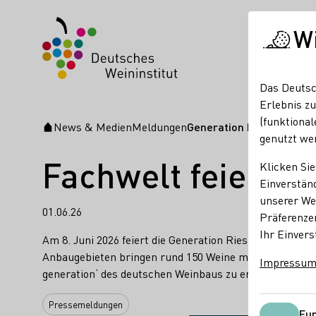
W
Das Deutsc
Erlebnis zu
(funktional
News & Medien
Meldungen
Generation Riesling: Che
Startseite
genutzt we
Fachwelt feiert 2
Klicken Sie
Einverständ
unserer Web
01.06.26
Präferenze
Ihr Einvers
Am 8. Juni 2026 feiert die Generation Riesling (GenR)
Anbaugebieten bringen rund 150 Weine mit – eine ideal
Impressu
generation‘ des deutschen Weinbaus zu erhalten.
Pressemeldungen
Fun