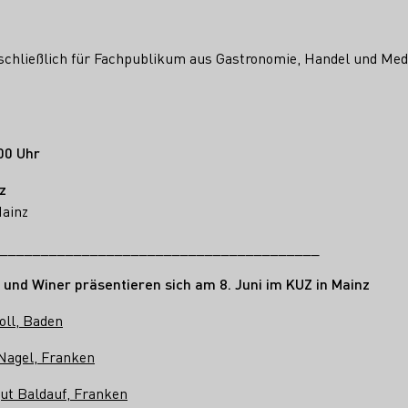
sschließlich für Fachpublikum aus Gastronomie, Handel und Medi
:00 Uhr
z
Mainz
_______________________________________
und Winer präsentieren sich am 8. Juni im KUZ in Mainz
oll, Baden
 Nagel, Franken
gut Baldauf, Franken