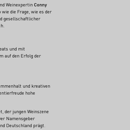
und Weinexpertin
Conny
 wie die Frage, wie es der
d gesellschaftlicher
ch.
eats und mit
m auf den Erfolg der
sammenhalt und kreativen
entierfreude hohe
t, der jungen Weinszene
. Der Namensgeber
land Deutschland prägt.