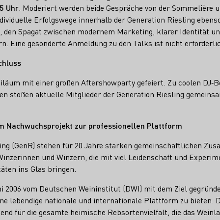
5 Uhr
. Moderiert werden beide Gespräche von der Sommelière 
dividuelle Erfolgswege innerhalb der Generation Riesling ebenso
t, den Spagat zwischen modernem Marketing, klarer Identität un
n. Eine gesonderte Anmeldung zu den Talks ist nicht erforderli
chluss
biläum mit einer großen Aftershowparty gefeiert. Zu coolen DJ‑B
 stoßen aktuelle Mitglieder der Generation Riesling gemeinsa
om Nachwuchsprojekt zur professionellen Plattform
ling (GenR) stehen für 20 Jahre starken gemeinschaftlichen Zu
inzerinnen und Winzern, die mit viel Leidenschaft und Experim
äten ins Glas bringen.
i 2006 vom Deutschen Weininstitut (DWI) mit dem Ziel gegründe
eine lebendige nationale und internationale Plattform zu bieten
etend für die gesamte heimische Rebsortenvielfalt, die das Wein