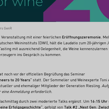
ars GenR
 Veranstaltung mit einer feierlichen
Eröffnungszeremonie.
Mel
utschen Weininstituts (DWI), hält die Laudatio zum 20‑jährigen
Tasting mit ausreichend Gelegenheit, die Weine kennenzulernen 
erzeugern ins Gespräch zu kommen.
et noch vor der offiziellen Begrüßung das Seminar
heers to 20 Years“
statt. Der Sommelier und Weinexperte Toni A
tueller und ehemaliger Mitglieder der Generation Riesling.
Auf
r eine Anmeldung erforderlich.
chmittag durch zwei moderierte Talks ergänzt. Um
16:15 Uhr
)eine Erfolgsgeschichte“
, gefolgt von
Talk #2 „Next Gen: Zwisc