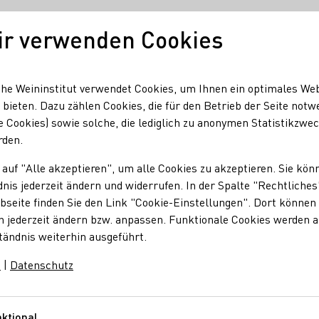
ir verwenden Cookies
Unser Wein
Regionen
Seminare & Event
he Weininstitut verwendet Cookies, um Ihnen ein optimales We
 bieten. Dazu zählen Cookies, die für den Betrieb der Seite notw
e Cookies) sowie solche, die lediglich zu anonymen Statistikzwe
ers to 20 Years
rden.
0 Jahre Generation Ri
 auf "Alle akzeptieren", um alle Cookies zu akzeptieren. Sie kön
nis jederzeit ändern und widerrufen. In der Spalte "Rechtliches
seite finden Sie den Link "Cookie-Einstellungen". Dort können 
n jederzeit ändern bzw. anpassen. Funktionale Cookies werden 
tändnis weiterhin ausgeführt.
 Uhr ihr 20‑jähriges Jubiläum im KUZ Kulturzentrum Mainz. 25 
e Gelegenheit, spannende Entdeckungen zu machen und Einblicke i
m
|
Datenschutz
ktional