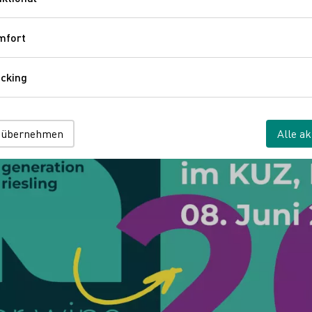
Funktional
mfort
Komfort
cking
Tracking
 übernehmen
Alle ak