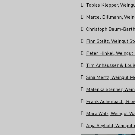

Tobias Klepper, Weing

Marcel Dillmann, Wein

Christoph Baum-Barth

Finn Steitz, Weingut S

Peter Hinkel, Weingut 

Tim Anhäusser & Louis

Sina Mertz, Weingut M

Malenka Stenner, Wein

Frank Achenbach, Bio

Mara Walz, Weingut W

Anja Seybold, Weingut