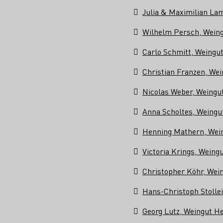

Julia & Maximilian La

Wilhelm Persch, Weing

Carlo Schmitt, Weingut

Christian Franzen, We

Nicolas Weber, Weingu

Anna Scholtes, Weingu

Henning Mathern, Wei

Victoria Krings, Weing

Christopher Köhr, Wein

Hans-Christoph Stolleis

Georg Lutz, Weingut He