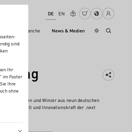
DE
EN
s
Weinbranche
News & Medien
Tagesmodus
Nachtmodus
bseiten-
endig sind
cken
esling
nen Ihr
" im Footer
Sie Ihre
auch ohne
junge Winzerinnen und Winzer aus neun deutschen
n die Vielfalt und Innovationskraft der ‚next