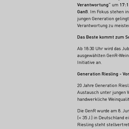
Verantwortung“
um
17:1
Ganß
. Im Fokus stehen in
jungen Generation geling
Verantwortung zu meister
Das Beste kommt zum S
Ab 18:30 Uhr wird das Ju
ausgewählten GenR‑Weinen
Initiative an.
Generation Riesling - V
20 Jahre Generation Ries
Austausch unter jungen W
handwerkliche Weinqualit
Die GenR wurde am 8. Jun
(< 35 J.) in Deutschland 
Riesling steht stellvertr