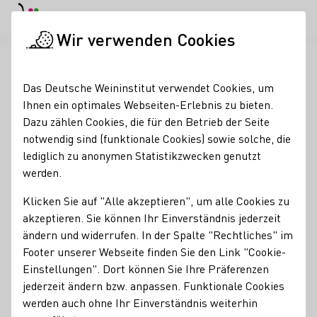
EN
Tagesmodus
Nachtmodus
Haup
Haup
Wir verwenden Cookies
News & Medien
Meldungen
London, Wines of Germany. Ger
Startseite
Das Deutsche Weininstitut verwendet Cookies, um
London: Britische
Ihnen ein optimales Webseiten-Erlebnis zu bieten.
Dazu zählen Cookies, die für den Betrieb der Seite
Fachwelt begeistert von
notwendig sind (funktionale Cookies) sowie solche, die
‘Wines of Germany’
lediglich zu anonymen Statistikzwecken genutzt
werden.
28.05.26
Klicken Sie auf "Alle akzeptieren", um alle Cookies zu
100 Weine. 100 Winzer. 13 Rebsorten. 10 alkoholfreie und
akzeptieren. Sie können Ihr Einverständnis jederzeit
alkoholarme Weine; „Big G“, die wichtigste Fachverkostung
ändern und widerrufen. In der Spalte "Rechtliches" im
von „Wines of Germany UK“, fand am 20. Mai 2026, erneut
Footer unserer Webseite finden Sie den Link "Cookie-
im Rahmen der London Wine Fair, statt. Die Veranstaltung
Einstellungen". Dort können Sie Ihre Präferenzen
bot dem britischen Fachpublikum eine gut besuchte
jederzeit ändern bzw. anpassen. Funktionale Cookies
Präsentation der Vielfalt und Bedeutung deutscher Weine.
werden auch ohne Ihr Einverständnis weiterhin