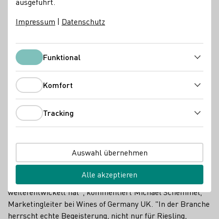
ausgeführt.
DWI Aktuell
Impressum
|
Datenschutz
Funktional
Funktional
Komfort
Komfort
Tracking
Tracking
Auswahl übernehmen
"Die diesjährige 'Big G' hat gezeigt, wie sehr sich das
Alle akzeptieren
Empfehlungsmarketing um deutschen Wein
weiterentwickelt hat", kommentiert Michael Schemmel,
Marketingleiter bei Wines of Germany UK. "In der Branche
herrscht echte Begeisterung, nicht nur für Riesling,