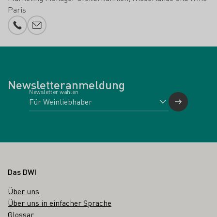
Paris
Telefonnummer
E-Mail-Adresse
Newsletteranmeldung
Newsletter wählen
Fußbereich
Das DWI
Über uns
Über uns in einfacher Sprache
Glossar