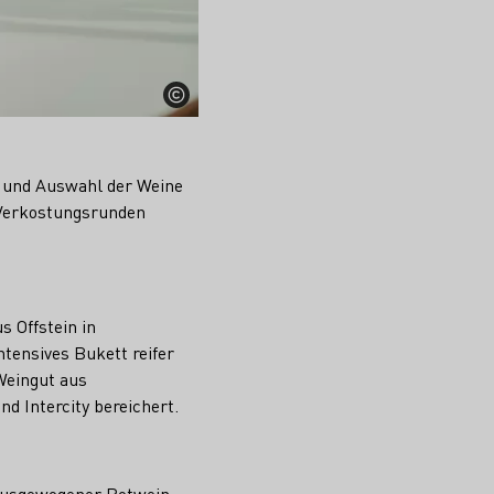
g und Auswahl der Weine
n Verkostungsrunden
 Offstein in
tensives Bukett reifer
Weingut aus
d Intercity bereichert.
 ausgewogener Rotwein