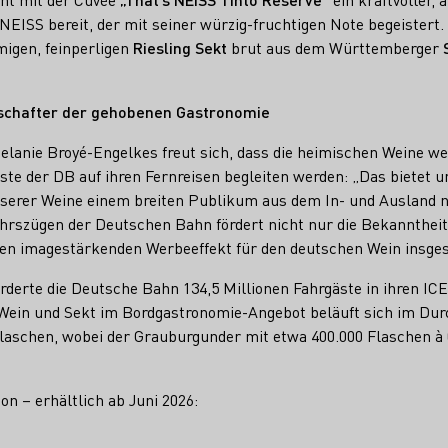
EISS bereit, der mit seiner würzig-fruchtigen Note begeistert. 
igen, feinperligen
Riesling Sekt
brut aus dem Württemberger
tschafter der gehobenen Gastronomie
lanie Broyé-Engelkes freut sich, dass die heimischen Weine wei
te der DB auf ihren Fernreisen begleiten werden: „Das bietet un
serer Weine einem breiten Publikum aus dem In- und Ausland n
hrszügen der Deutschen Bahn fördert nicht nur die Bekannthei
inen imagestärkenden Werbeeffekt für den deutschen Wein insge
derte die Deutsche Bahn 134,5 Millionen Fahrgäste in ihren ICE
 Wein und Sekt im Bordgastronomie-Angebot beläuft sich im Dur
Flaschen, wobei der Grauburgunder mit etwa 400.000 Flaschen à 
on – erhältlich ab Juni 2026: