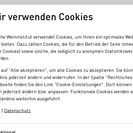
ir verwenden Cookies
Unser Wein
Regionen
Seminare & Event
he Weininstitut verwendet Cookies, um Ihnen ein optimales We
 bieten. Dazu zählen Cookies, die für den Betrieb der Seite notw
e Cookies) sowie solche, die lediglich zu anonymen Statistikzwe
ahn, DB, ICE, Intercity, Neiss
rden.
Weinsortiment an Bo
 auf "Alle akzeptieren", um alle Cookies zu akzeptieren. Sie kön
nis jederzeit ändern und widerrufen. In der Spalte "Rechtliches
seite finden Sie den Link "Cookie-Einstellungen". Dort können 
n jederzeit ändern bzw. anpassen. Funktionale Cookies werden 
tändnis weiterhin ausgeführt.
m
|
Datenschutz
n Bahn (DB) im Fernverkehr ein neues Weinsortiment aus deuts
ktional