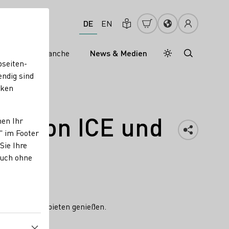
DE
EN
s
Weinbranche
News & Medien
Tagesmodus
Nachtmodus
bseiten-
endig sind
cken
rd von ICE und
nen Ihr
" im Footer
Sie Ihre
auch ohne
chen Anbaugebieten genießen.