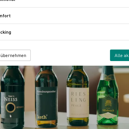
Funktional
mfort
Komfort
cking
Tracking
 übernehmen
Alle ak