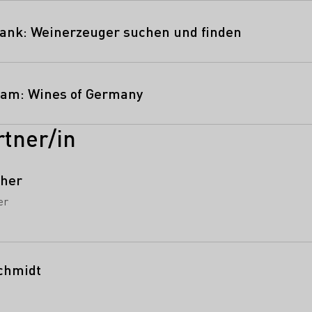
ank: Weinerzeuger suchen und finden
ram: Wines of Germany
tner/in
cher
er
chmidt