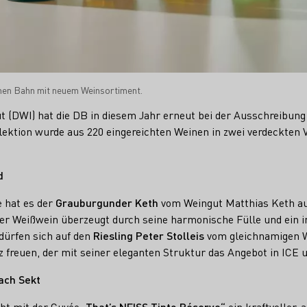
en Bahn mit neuem Weinsortiment.
t (DWI) hat die DB in diesem Jahr erneut bei der Ausschreibun
llektion wurde aus 220 eingereichten Weinen in zwei verdeckte
d
 hat es der
Grauburgunder Keth
vom Weingut Matthias Keth aus
er Weißwein überzeugt durch seine harmonische Fülle und ein in
dürfen sich auf den
Riesling Peter Stolleis
vom gleichnamigen 
 freuen, der mit seiner eleganten Struktur das Angebot in ICE un
ach Sekt
ht mit der Cuvée
„That’s NEISS Tinto Réserve“
ein kraftvoller,