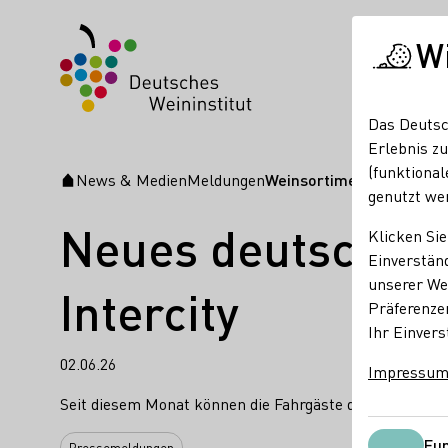
W
Das Deutsc
Erlebnis zu
(funktional
News & Medien
Meldungen
Weinsortiment, Deutsche B
Startseite
genutzt we
Neues deutsches 
Klicken Sie
Einverständ
unserer Web
Intercity
Präferenze
Ihr Einvers
02.06.26
Impressu
Seit diesem Monat können die Fahrgäste der Deutsche
Fun
Pressemeldungen