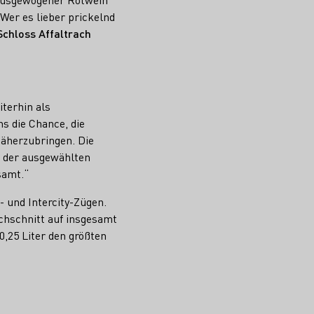
Wer es lieber prickelnd
Schloss Affaltrach
terhin als
s die Chance, die
äherzubringen. Die
t der ausgewählten
samt.“
- und Intercity-Zügen.
chschnitt auf insgesamt
0,25 Liter den größten