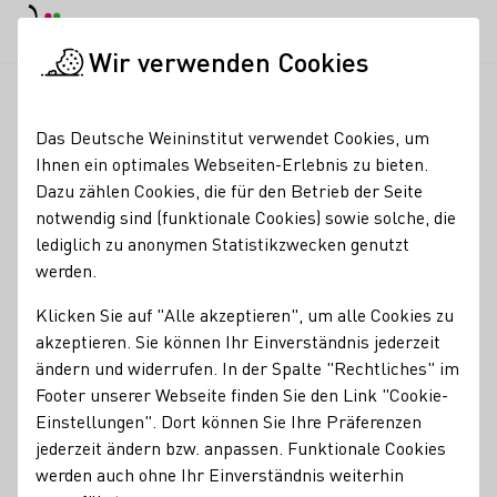
EN
Tagesmodus
Nachtmodus
Haup
Haup
Wir verwenden Cookies
News & Medien
Meldungen
Rebblüte verläuft sehr untersc
Startseite
Das Deutsche Weininstitut verwendet Cookies, um
Von früh bis spät -
Ihnen ein optimales Webseiten-Erlebnis zu bieten.
Dazu zählen Cookies, die für den Betrieb der Seite
Rebblüte verläuft sehr
notwendig sind (funktionale Cookies) sowie solche, die
unterschiedlich
lediglich zu anonymen Statistikzwecken genutzt
werden.
11.06.26
Klicken Sie auf "Alle akzeptieren", um alle Cookies zu
Die Rebblüte hat in diesem Jahr hierzulande in warmen
akzeptieren. Sie können Ihr Einverständnis jederzeit
Lagen teilweise schon in der sehr sonnigen Phase Ende
ändern und widerrufen. In der Spalte "Rechtliches" im
Mai begonnen und ist sehr zügig und ohne Probleme
Footer unserer Webseite finden Sie den Link "Cookie-
verlaufen.
Einstellungen". Dort können Sie Ihre Präferenzen
jederzeit ändern bzw. anpassen. Funktionale Cookies
Pressemeldungen
werden auch ohne Ihr Einverständnis weiterhin