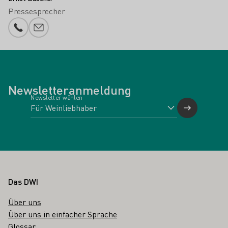
Pressesprecher
Telefonnummer
E-Mail-Adresse
Newsletteranmeldung
Newsletter wählen
Fußbereich
Das DWI
Über uns
Über uns in einfacher Sprache
Glossar