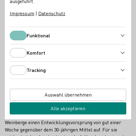
ausgeführt.
Impressum
|
Datenschutz
Funktional
Funktional
Komfort
Komfort
Tracking
Tracking
Die Rebenblüte verläuft in diesem Jahr sehr unterschiedlich.
Auswahl übernehmen
Dort haben die Beeren derzeit teilweise schon das Stadium
der "Schrotkorngröße" erreicht. Wie das Das Deutsche
Alle akzeptieren
Weininstitut (DWI) mitteilt, weisen die früh verblühten
Weinberge einen Entwicklungsvorsprung von gut einer
Woche gegenüber dem 30-jährigen Mittel auf. Für sie