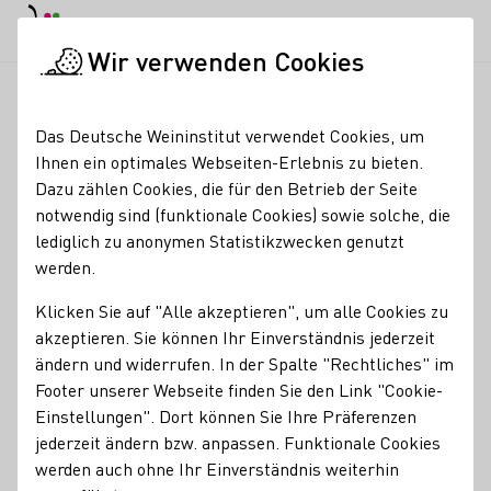
EN
Tagesmodus
Nachtmodus
Haup
Haup
Wir verwenden Cookies
News & Medien
Meldungen
Wettbewerb: Mundus Vini Goes
Startseite
Das Deutsche Weininstitut verwendet Cookies, um
Wettbewerb: Mundus
Ihnen ein optimales Webseiten-Erlebnis zu bieten.
Dazu zählen Cookies, die für den Betrieb der Seite
Vini Goes Nordic
notwendig sind (funktionale Cookies) sowie solche, die
lediglich zu anonymen Statistikzwecken genutzt
02.05.23
werden.
Mit dem Ziel, die positive Export-Entwicklung deutscher
Klicken Sie auf "Alle akzeptieren", um alle Cookies zu
Weine in Skandinavien weiter zu fördern, organisiert das
akzeptieren. Sie können Ihr Einverständnis jederzeit
Deutsche Weininstitut (DWI) in Zusammenarbeit mit dem
ändern und widerrufen. In der Spalte "Rechtliches" im
Meininger Verlag im Juni 2023 zum zweiten Mal nach 2019
Footer unserer Webseite finden Sie den Link "Cookie-
den Weinwettbewerb Mundus Vini Nordic.
Einstellungen". Dort können Sie Ihre Präferenzen
jederzeit ändern bzw. anpassen. Funktionale Cookies
Branchennews
werden auch ohne Ihr Einverständnis weiterhin