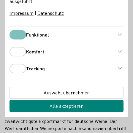
ausgeführt.
Impressum
|
Datenschutz
Funktional
Funktional
Komfort
Komfort
Tracking
Tracking
Interessenten können ihre Weine
jetzt anmelden (zweiter
Kasten "NORDIC")
Auswahl übernehmen
Skandinavien übertrifft Weinexport-Wert der USA
Alle akzeptieren
Der norwegische Weinmarkt ist nach den USA der
zweitwichtigste Exportmarkt für deutsche Weine. Der
Wert sämtlicher Weinexporte nach Skandinavien übertrifft