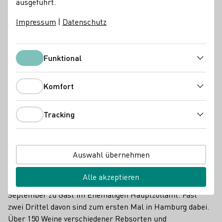
ausgeführt.
Impressum
|
Datenschutz
Funktional
Funktional
Komfort
Komfort
Tracking
Wenn es um Trends und spannende Entdeckungen bei
Tracking
deutschen Weinen geht, kommt man um die alljährliche
Präsentation der
Generation Riesling (GR)
in Hamburg
nicht herum.
Auswahl übernehmen
Dieses Jahr sind 25 Mitglieder der weltweit größten
Alle akzeptieren
Organisation von jungen Winzerinnen und Winzern am 4.
September zu Gast im Ehemaligen Hauptzollamt. Fast
zwei Drittel davon sind zum ersten Mal in Hamburg dabei.
Über 150 Weine verschiedener Rebsorten und