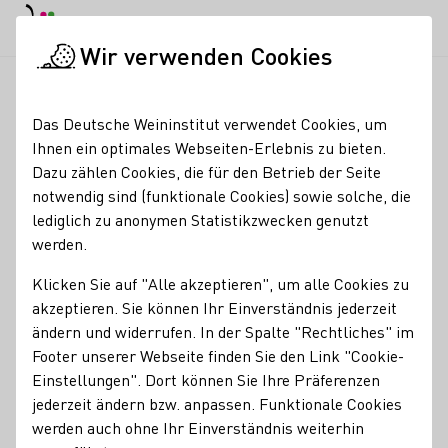
EN
Tagesmodus
Nachtmodus
Haup
Haup
Wir verwenden Cookies
News & Medien
Meldungen
GR präsentiert Wein-Trends i
Startseite
Das Deutsche Weininstitut verwendet Cookies, um
GR präsentiert Wein-
Ihnen ein optimales Webseiten-Erlebnis zu bieten.
Dazu zählen Cookies, die für den Betrieb der Seite
Trends in Hamburg
notwendig sind (funktionale Cookies) sowie solche, die
lediglich zu anonymen Statistikzwecken genutzt
28.07.23
werden.
25 Mitglieder der Generation Riesling präsentieren sich
Klicken Sie auf "Alle akzeptieren", um alle Cookies zu
und ihre Weine am 4. September im Ehemaligen
akzeptieren. Sie können Ihr Einverständnis jederzeit
Hauptzollamt.
ändern und widerrufen. In der Spalte "Rechtliches" im
Footer unserer Webseite finden Sie den Link "Cookie-
DWI Aktuell
Einstellungen". Dort können Sie Ihre Präferenzen
jederzeit ändern bzw. anpassen. Funktionale Cookies
werden auch ohne Ihr Einverständnis weiterhin