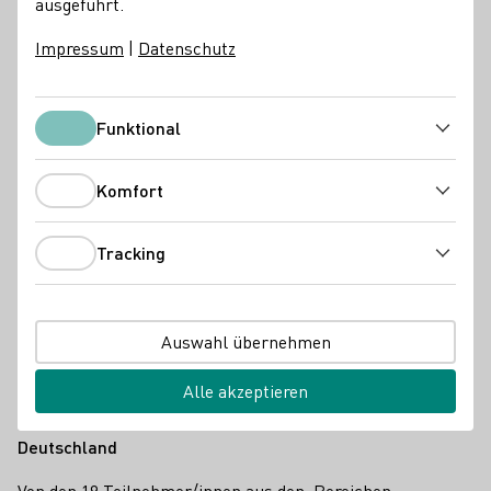
ausgeführt.
Urkunden.
Impressum
|
Datenschutz
Pressemeldungen
Funktional
Funktional
Komfort
Komfort
Tracking
Tracking
Auswahl übernehmen
Alle akzeptieren
Neue Experten und Expertinnen für das Weinland
Deutschland
Von den 19 Teilnehmer/innen aus den Bereichen