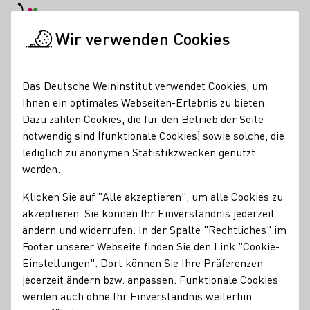
EN
Tagesmodus
Nachtmodus
Haup
Haup
Wir verwenden Cookies
News & Medien
Meldungen
Zweiter Jahrgang „German Win
Startseite
Das Deutsche Weininstitut verwendet Cookies, um
Zweiter Jahrgang
Ihnen ein optimales Webseiten-Erlebnis zu bieten.
Dazu zählen Cookies, die für den Betrieb der Seite
„German Wine
notwendig sind (funktionale Cookies) sowie solche, die
Professionals“
lediglich zu anonymen Statistikzwecken genutzt
werden.
verabschiedet
Klicken Sie auf "Alle akzeptieren", um alle Cookies zu
24.09.23
akzeptieren. Sie können Ihr Einverständnis jederzeit
ändern und widerrufen. In der Spalte "Rechtliches" im
Im Rahmen einer festlichen Graduierungsfeier im
Footer unserer Webseite finden Sie den Link "Cookie-
„Weinzuhause“ Mommenheim überreichte Florian Koch,
Einstellungen". Dort können Sie Ihre Präferenzen
Ressortleiter Schulung am Deutschen Weininstitut (DWI),
jederzeit ändern bzw. anpassen. Funktionale Cookies
den Absolventinnen und Absolventen des Lehrgangs
werden auch ohne Ihr Einverständnis weiterhin
"German Wine Professional" am 23. September ihre