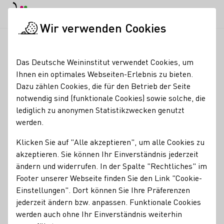
EN
Tagesmodus
Nachtmodus
Haup
Haup
Wir verwenden Cookies
News & Medien
Meldungen
Countdown zu Wahl der 75. De
Startseite
Das Deutsche Weininstitut verwendet Cookies, um
Countdown zu Wahl der
Ihnen ein optimales Webseiten-Erlebnis zu bieten.
Dazu zählen Cookies, die für den Betrieb der Seite
75. Deutschen
notwendig sind (funktionale Cookies) sowie solche, die
Weinkönigin
lediglich zu anonymen Statistikzwecken genutzt
werden.
19.09.23
Klicken Sie auf "Alle akzeptieren", um alle Cookies zu
Am kommenden Samstag, 23. September, ist es so weit: Ab
akzeptieren. Sie können Ihr Einverständnis jederzeit
16 Uhr stellen sich die zwölf Kandidatinnen der
ändern und widerrufen. In der Spalte "Rechtliches" im
diesjährigen Wahl der Deutschen Weinkönigin im Saalbau
Footer unserer Webseite finden Sie den Link "Cookie-
in Neustadt an der Weinstraße.
Einstellungen". Dort können Sie Ihre Präferenzen
jederzeit ändern bzw. anpassen. Funktionale Cookies
Pressemeldungen
werden auch ohne Ihr Einverständnis weiterhin