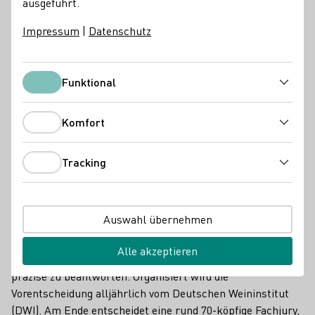
ausgeführt.
Impressum
|
Datenschutz
Funktional
Funktional
Komfort
Komfort
Tracking
Tracking
Nach intensiven Wochen der Vorbereitung gilt es für die
Auswahl übernehmen
jungen Fachfrauen (
PDF 2MB
) im ersten Wahlgang,
komplexe Fragen rund um die Weinbereitung, das
Alle akzeptieren
Weinmarketing und zum Umgang mit Wein kompetent und
präzise zu beantworten. Organisiert wird die
Vorentscheidung alljährlich vom Deutschen Weininstitut
(DWI). Am Ende entscheidet eine rund 70-köpfige Fachjury,