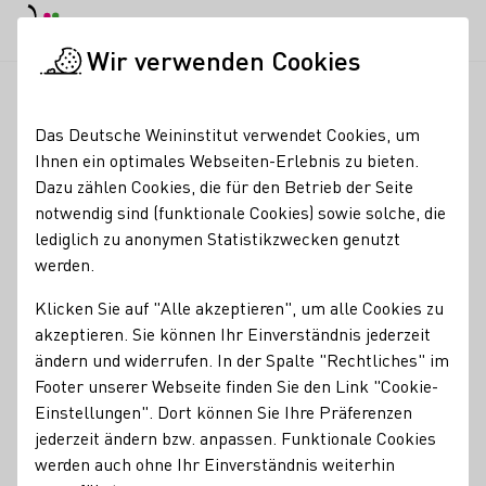
EN
Tagesmodus
Nachtmodus
Haup
Haup
Wir verwenden Cookies
News & Medien
Meldungen
Weinlese 2023 schreitet zügig
Startseite
Das Deutsche Weininstitut verwendet Cookies, um
Weinlese 2023 schreitet
Ihnen ein optimales Webseiten-Erlebnis zu bieten.
Dazu zählen Cookies, die für den Betrieb der Seite
zügig voran
notwendig sind (funktionale Cookies) sowie solche, die
lediglich zu anonymen Statistikzwecken genutzt
20.09.23
werden.
Nachdem die sonnige Witterung Anfang September die
Klicken Sie auf "Alle akzeptieren", um alle Cookies zu
Traubenreife stark beschleunigte, verläuft die 2023er
akzeptieren. Sie können Ihr Einverständnis jederzeit
Weinlese ausgesprochen schnell.
ändern und widerrufen. In der Spalte "Rechtliches" im
Footer unserer Webseite finden Sie den Link "Cookie-
Pressemeldungen
Einstellungen". Dort können Sie Ihre Präferenzen
jederzeit ändern bzw. anpassen. Funktionale Cookies
werden auch ohne Ihr Einverständnis weiterhin