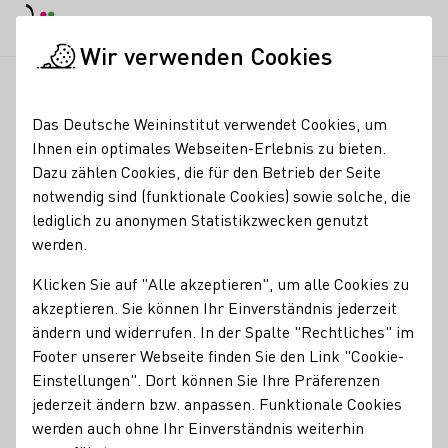
EN
Tagesmodus
Nachtmodus
Haup
Haup
Wir verwenden Cookies
News & Medien
Meldungen
Fünf Kandidatinnen im Finale: 
Startseite
Das Deutsche Weininstitut verwendet Cookies, um
Fünf Kandidatinnen im
Ihnen ein optimales Webseiten-Erlebnis zu bieten.
Dazu zählen Cookies, die für den Betrieb der Seite
Finale: Wer wird 75.
notwendig sind (funktionale Cookies) sowie solche, die
Deutsche Weinkönigin?
lediglich zu anonymen Statistikzwecken genutzt
werden.
23.09.23
Klicken Sie auf "Alle akzeptieren", um alle Cookies zu
Fünf der zwölf Anwärterinnen auf die Deutsche Weinkrone
akzeptieren. Sie können Ihr Einverständnis jederzeit
haben in der Vorentscheidung in Neustadt/Weinstraße den
ändern und widerrufen. In der Spalte "Rechtliches" im
Einzug ins Finale geschafft. Heute entscheidet sich, wer
Footer unserer Webseite finden Sie den Link "Cookie-
die 75. Deutsche Weinkönigin wird.
Einstellungen". Dort können Sie Ihre Präferenzen
jederzeit ändern bzw. anpassen. Funktionale Cookies
Pressemeldungen
werden auch ohne Ihr Einverständnis weiterhin