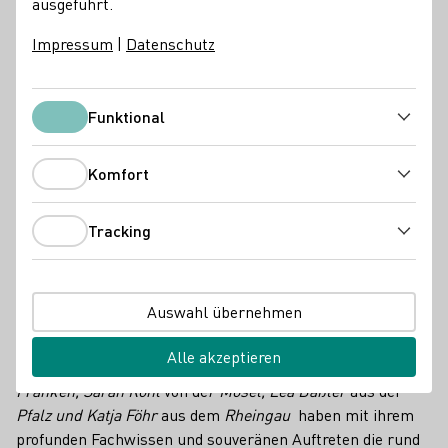
ausgeführt.
Impressum
|
Datenschutz
Funktional
Funktional
Komfort
Komfort
Tracking
Tracking
vlnr.: Lea Baßler aus der Pfalz, Eva Brockmann aus Franken, Jessica
Auswahl übernehmen
Himmelsbach aus Baden, Sarah Röhl von der Mosel, Katja Föhr aus
dem Rheingau
Alle akzeptieren
Jessica Himmelsbach
aus
Baden, Eva Brockmann
aus
Franken, Sarah Röhl
von de
r Mosel, Lea Baßler
aus der
Pfalz und Katja Föhr
aus dem
Rheingau
haben mit ihrem
profunden Fachwissen und souveränen Auftreten die rund