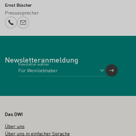
Ernst Büscher
Pressesprecher
Telefonnummer
E-Mail-Adresse
Newsletteranmeldung
Newsletter wählen
Fußbereich
Das DWI
Über uns
Über uns in einfacher Sprache