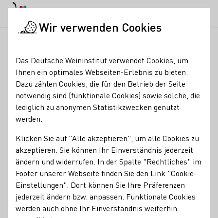
EN
Tagesmodus
Nachtmodus
Haup
Haup
Wir verwenden Cookies
News & Medien
Meldungen
Drei Heimatempfänge für Weink
Startseite
Das Deutsche Weininstitut verwendet Cookies, um
Drei Heimatempfänge
Ihnen ein optimales Webseiten-Erlebnis zu bieten.
Dazu zählen Cookies, die für den Betrieb der Seite
für Weinkönigin Sina
notwendig sind (funktionale Cookies) sowie solche, die
Erdrich
lediglich zu anonymen Statistikzwecken genutzt
werden.
08.11.21
Klicken Sie auf "Alle akzeptieren", um alle Cookies zu
Insgesamt drei Empfänge besucht die neue Deutsche
akzeptieren. Sie können Ihr Einverständnis jederzeit
Weinkönigin 2021/22 Sina Erdrich in ihrer Heimat in Baden.
ändern und widerrufen. In der Spalte "Rechtliches" im
Footer unserer Webseite finden Sie den Link "Cookie-
DWM
Einstellungen". Dort können Sie Ihre Präferenzen
jederzeit ändern bzw. anpassen. Funktionale Cookies
werden auch ohne Ihr Einverständnis weiterhin