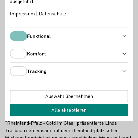
ausgeführt.
Impressum
|
Datenschutz
Funktional
Funktional
Komfort
Komfort
Tracking
Tracking
In Tallinn (Estland) präsentierte Linda Trarbach acht verschiedene
Auswahl übernehmen
Weine und die rheinland-pfälzischen Anbaugebiete Rheinhessen, Pfalz,
Mosel, Nahe, Mittelrhein und Ahr.
Alle akzeptieren
Mit im Gepäck: Weine aus Deutschland. Neben der Marke
"Rheinland-Pfalz - Gold im Glas" präsentierte Linda
Trarbach gemeinsam mit dem rheinland-pfälzischen
Wirtschaftsministerium acht verschiedene Weine mitsamt