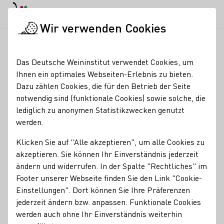
EN
Tagesmodus
Nachtmodus
Haup
Haup
Wir verwenden Cookies
News & Medien
Meldungen
Linda Trarbach mit deutschen 
Startseite
Das Deutsche Weininstitut verwendet Cookies, um
Linda Trarbach mit
Ihnen ein optimales Webseiten-Erlebnis zu bieten.
Dazu zählen Cookies, die für den Betrieb der Seite
deutschen Weinen in
notwendig sind (funktionale Cookies) sowie solche, die
Estland
lediglich zu anonymen Statistikzwecken genutzt
werden.
10.05.22
Klicken Sie auf "Alle akzeptieren", um alle Cookies zu
Im Rahmen des "Deutschen Frühlings", einer jährlich
akzeptieren. Sie können Ihr Einverständnis jederzeit
wechselnden Kooperation zwischen Estland und
ändern und widerrufen. In der Spalte "Rechtliches" im
verschiedenen deutschen Bundesländern, reiste die
Footer unserer Webseite finden Sie den Link "Cookie-
Deutsche Weinprinzessin Linda Trarbach Ende April nach
Einstellungen". Dort können Sie Ihre Präferenzen
Tallinn, in die Hauptstadt Estlands.
jederzeit ändern bzw. anpassen. Funktionale Cookies
werden auch ohne Ihr Einverständnis weiterhin
DWM