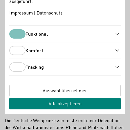
ausgeführt.
DWM
Impressum
|
Datenschutz
Funktional
Funktional
Komfort
Komfort
Tracking
Tracking
Auswahl übernehmen
Die Deutsche Weinprinzessin Saskia Teucke hielt beim 16. Deutsch-
Alle akzeptieren
Italienischen Wirtschaftsforum in Mailand eine Ansprache auf
Englisch und Italiensch.
Die Deutsche Weinprinzessin reiste mit einer Delegation
des Wirtschaftsministeriums Rheinland-Pfalz nach Italien