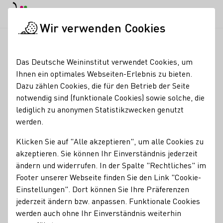
EN
Tagesmodus
Nachtmodus
Haup
Haup
Wir verwenden Cookies
News & Medien
Meldungen
Saskia Teucke bereichert Wirt
Startseite
Das Deutsche Weininstitut verwendet Cookies, um
Saskia Teucke
Ihnen ein optimales Webseiten-Erlebnis zu bieten.
Dazu zählen Cookies, die für den Betrieb der Seite
bereichert
notwendig sind (funktionale Cookies) sowie solche, die
Wirtschaftsforum in
lediglich zu anonymen Statistikzwecken genutzt
werden.
Mailand
Klicken Sie auf "Alle akzeptieren", um alle Cookies zu
24.06.22
akzeptieren. Sie können Ihr Einverständnis jederzeit
Die Deutsche Weinprinzessin Saskia Teucke eröffnete beim
ändern und widerrufen. In der Spalte "Rechtliches" im
16. Deutsch-Italienischen Wirtschaftsforum in Mailand die
Footer unserer Webseite finden Sie den Link "Cookie-
"Golden Hour" mit Weinen aus den Rheinland-Pfälzischen
Einstellungen". Dort können Sie Ihre Präferenzen
Anbaugebieten und hielt eine Ansprache auf Englisch und
jederzeit ändern bzw. anpassen. Funktionale Cookies
Italiensch.
werden auch ohne Ihr Einverständnis weiterhin