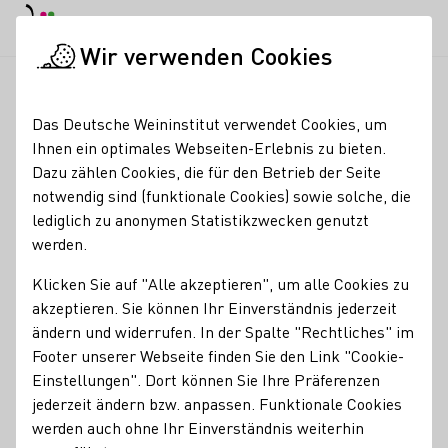
EN
Tagesmodus
Nachtmodus
Haup
Haup
Wir verwenden Cookies
News & Medien
Meldungen
Gelungene Symbiose: Mode & W
Startseite
Das Deutsche Weininstitut verwendet Cookies, um
Gelungene Symbiose:
Ihnen ein optimales Webseiten-Erlebnis zu bieten.
Dazu zählen Cookies, die für den Betrieb der Seite
Mode & Wein auf der
notwendig sind (funktionale Cookies) sowie solche, die
Fashion Week Berlin
lediglich zu anonymen Statistikzwecken genutzt
werden.
01.02.23
Klicken Sie auf "Alle akzeptieren", um alle Cookies zu
" Es war mir eine Freude, die Fashion-Profis vom Catwalk
akzeptieren. Sie können Ihr Einverständnis jederzeit
in den Weinberg zu entführen", so Juliane Schäfer über
ändern und widerrufen. In der Spalte "Rechtliches" im
ihren Einsatz auf der Fashion Week in Berlin.
Footer unserer Webseite finden Sie den Link "Cookie-
Einstellungen". Dort können Sie Ihre Präferenzen
DWM
jederzeit ändern bzw. anpassen. Funktionale Cookies
werden auch ohne Ihr Einverständnis weiterhin