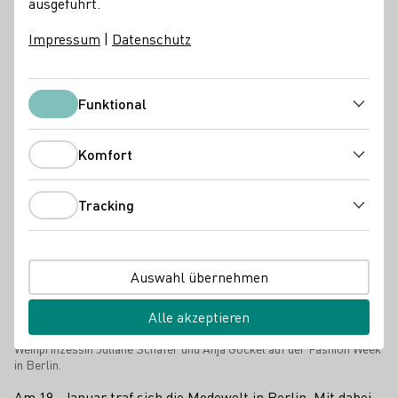
ausgeführt.
Impressum
|
Datenschutz
Funktional
Funktional
Komfort
Komfort
Tracking
Tracking
Auswahl übernehmen
Alle akzeptieren
Weinprinzessin Juliane Schäfer und Anja Gockel auf der Fashion Week
in Berlin.
Am 19. Januar traf sich die Modewelt in Berlin. Mit dabei