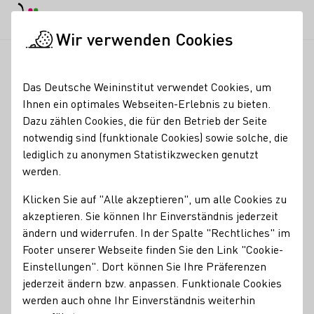
EN
Tagesmodus
Nachtmodus
Haup
Haup
Wir verwenden Cookies
News & Medien
Meldungen
Weißwein-Emoji: Thema im 'Main
Startseite
Das Deutsche Weininstitut verwendet Cookies, um
Weißwein-Emoji: Thema
Ihnen ein optimales Webseiten-Erlebnis zu bieten.
Dazu zählen Cookies, die für den Betrieb der Seite
im 'Mainz bleibt Mainz'
notwendig sind (funktionale Cookies) sowie solche, die
Interview
lediglich zu anonymen Statistikzwecken genutzt
werden.
28.02.23
Klicken Sie auf "Alle akzeptieren", um alle Cookies zu
In vielen Regionen Deutschlands wurde Mitte Februar
akzeptieren. Sie können Ihr Einverständnis jederzeit
Brauchtumspflege und Kultur erlebbar. Exemplarisch
ändern und widerrufen. In der Spalte "Rechtliches" im
berichtet Juliane Schäfer, Deutsche Weinprinzessin
Footer unserer Webseite finden Sie den Link "Cookie-
2022/2023 von der Mainzer Fastnacht. Diese blickt auf eine
Einstellungen". Dort können Sie Ihre Präferenzen
lange Geschichte zurück, die untrennbar mit dem
jederzeit ändern bzw. anpassen. Funktionale Cookies
Kutlurgut Wein verbunden ist.
werden auch ohne Ihr Einverständnis weiterhin