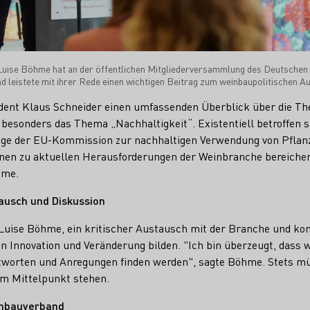
Luise Böhme hat an der öffentlichen Mitgliederversammlung des Deutschen
 leistete mit ihrer Rede einen wichtigen Beitrag zum weinbaupolitischen A
ent Klaus Schneider einen umfassenden Überblick über die Th
besonders das Thema „Nachhaltigkeit“. Existentiell betroffen s
läge der EU-Kommission zur nachhaltigen Verwendung von Pflan
nen zu aktuellen Herausforderungen der Weinbranche bereicher
hme.
ausch und Diskussion
 Luise Böhme, ein kritischer Austausch mit der Branche und kon
n Innovation und Veränderung bilden. "Ich bin überzeugt, dass
worten und Anregungen finden werden", sagte Böhme. Stets mü
im Mittelpunkt stehen.
inbauverband