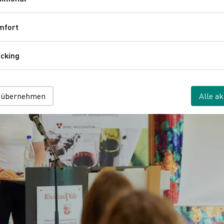
Funktional
mfort
Komfort
cking
Tracking
 übernehmen
Alle ak