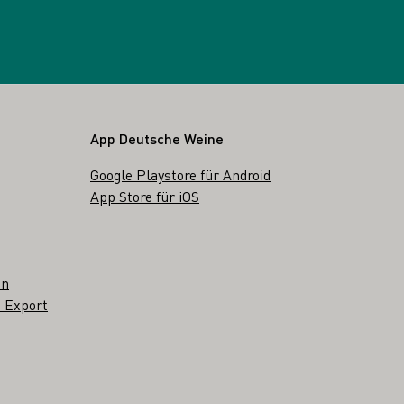
App Deutsche Weine
Google Playstore für Android
App Store für iOS
en
 Export