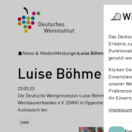
W
Das Deutsc
Erlebnis zu
(funktional
News & Medien
Meldungen
Luise Böhme beim Deuts
Startseite
genutzt we
Luise Böhme bei
Klicken Sie
Einverständ
unserer Web
25.05.23
Präferenze
Die Deutsche Weinprinzessin Luise Böhme hat an der 
Ihr Einvers
Weinbauverbandes e.V. (DWV) in Oppenheim teilgenomm
Austausch bei.
Impressu
DWM
Fun