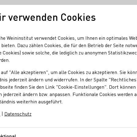
ir verwenden Cookies
Unser Wein
Regionen
Seminare & Event
he Weininstitut verwendet Cookies, um Ihnen ein optimales We
 bieten. Dazu zählen Cookies, die für den Betrieb der Seite notw
e Cookies) sowie solche, die lediglich zu anonymen Statistikzwe
chen Weinbauverband
rden.
m Deutschen Weinba
 auf "Alle akzeptieren", um alle Cookies zu akzeptieren. Sie kön
nis jederzeit ändern und widerrufen. In der Spalte "Rechtliches
seite finden Sie den Link "Cookie-Einstellungen". Dort können 
n jederzeit ändern bzw. anpassen. Funktionale Cookies werden 
öffentlichen Mitgliederversammlung des Deutschen
tändnis weiterhin ausgeführt.
en und trug mit ihrer Rede zum weinbaupolitischen
m
|
Datenschutz
ktional