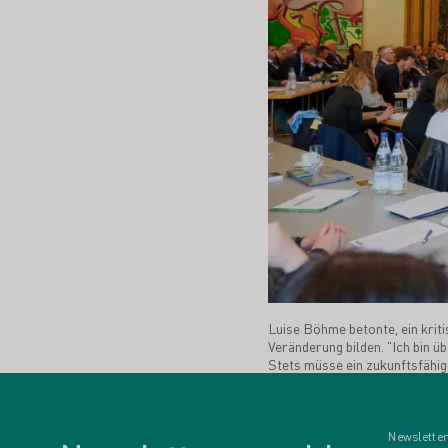
Luise Böhme betonte, ein krit
Veränderung bilden. "Ich bin 
Stets müsse ein zukunftsfähig
Newsletter