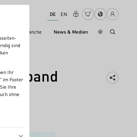
DE
EN
s
Weinbranche
News & Medien
Tagesmodus
Nachtmodus
bseiten-
endig sind
cken
uverband
nen Ihr
" im Footer
Sie Ihre
auch ohne