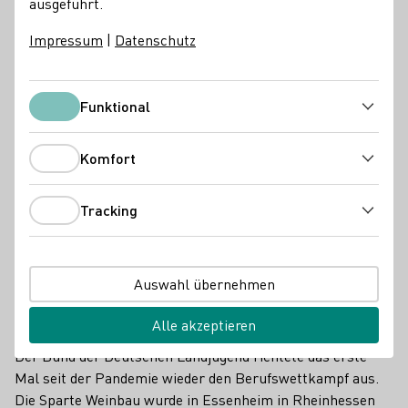
ausgeführt.
Impressum
|
Datenschutz
Funktional
Funktional
Komfort
Komfort
Tracking
Tracking
Die Sieger des Berufswettbewerbs in der Kategorie Weinbau mit
Juliane Schäfer (Mitte). Sebastian Maak (links) und Viktor Rapp
Auswahl übernehmen
(rechts).
Berufswettkampf mit den 23 besten Jungwinzer/innen
Alle akzeptieren
Der Bund der Deutschen Landjugend richtete das erste
Mal seit der Pandemie wieder den Berufswettkampf aus.
Die Sparte Weinbau wurde in Essenheim in Rheinhessen