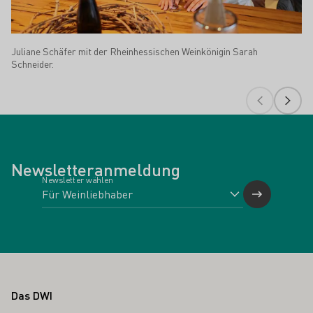
Juliane Schäfer mit der Rheinhessischen Weinkönigin Sarah
Schneider.
Newsletteranmeldung
Newsletter wählen
Fußbereich
Das DWI