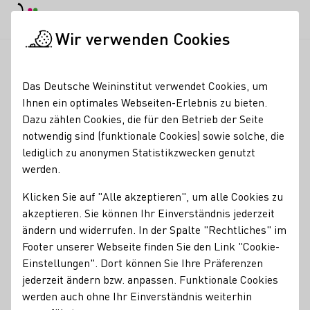
EN
Tagesmodus
Nachtmodus
Haup
Haup
Wir verwenden Cookies
News & Medien
Meldungen
Juliane Schäfer ehrt Sieger/i
Startseite
Das Deutsche Weininstitut verwendet Cookies, um
Juliane Schäfer ehrt
Ihnen ein optimales Webseiten-Erlebnis zu bieten.
Dazu zählen Cookies, die für den Betrieb der Seite
Sieger/innen des
notwendig sind (funktionale Cookies) sowie solche, die
Berufswettbewerbs
lediglich zu anonymen Statistikzwecken genutzt
werden.
05.07.23
Klicken Sie auf "Alle akzeptieren", um alle Cookies zu
Die Deutsche Weinprinzessin Juliane Schäfer ehrte die
akzeptieren. Sie können Ihr Einverständnis jederzeit
Sieger/innen des Berufswettbewerbs der Deutschen
ändern und widerrufen. In der Spalte "Rechtliches" im
Landjugend in der Sparte Weinbau: Die 23 besten
Footer unserer Webseite finden Sie den Link "Cookie-
Jungwinzer/innen reisten zum Finale nach Rheinhessen.
Einstellungen". Dort können Sie Ihre Präferenzen
jederzeit ändern bzw. anpassen. Funktionale Cookies
DWM
werden auch ohne Ihr Einverständnis weiterhin