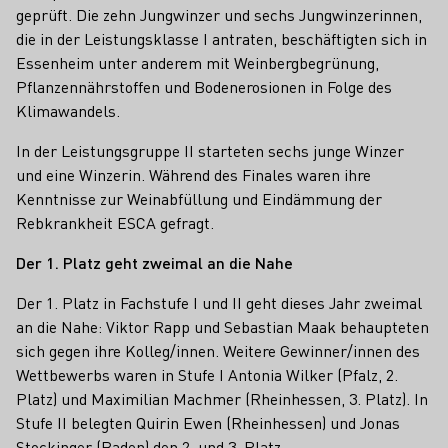
geprüft. Die zehn Jungwinzer und sechs Jungwinzerinnen,
die in der Leistungsklasse I antraten, beschäftigten sich in
Essenheim unter anderem mit Weinbergbegrünung,
Pflanzennährstoffen und Bodenerosionen in Folge des
Klimawandels.
In der Leistungsgruppe II starteten sechs junge Winzer
und eine Winzerin. Während des Finales waren ihre
Kenntnisse zur Weinabfüllung und Eindämmung der
Rebkrankheit ESCA gefragt.
Der 1. Platz geht zweimal an die Nahe
Der 1. Platz in Fachstufe I und II geht dieses Jahr zweimal
an die Nahe: Viktor Rapp und Sebastian Maak behaupteten
sich gegen ihre Kolleg/innen. Weitere Gewinner/innen des
Wettbewerbs waren in Stufe I Antonia Wilker (Pfalz, 2.
Platz) und Maximilian Machmer (Rheinhessen, 3. Platz). In
Stufe II belegten Quirin Ewen (Rheinhessen) und Jonas
Stockinger (Baden) den 2. und 3. Platz.