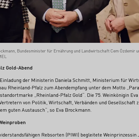
Brockmann, Bundesminister für Ernährung und Landwirtschaft Cem Özdemir u
BMEL
alz Gold-Abend
Einladung der Ministerin Daniela Schmitt, Ministerium für Wirts
bau Rheinland-Pfalz zum Abendempfang unter dem Motto „Parad
standortmarke „Rheinland-Pfalz Gold“. Die 75. Weinkönigin Ev
Vertretern von Politik, Wirtschaft, Verbänden und Gesellschaf
inem guten Austausch“, so Eva Brockmann.
 Weinproben
widerstandsfähigen Rebsorten (PIWI) begleitete Weinprinzessin