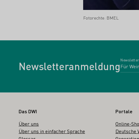
Fotorechte: BMEL
Newsletter
Newsletteranmeldung
Fußbereich
Das DWI
Portale
Über uns
Online-Sh
Über uns in einfacher Sprache
Deutsche 
Glossar
Generation