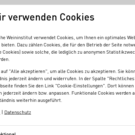
ir verwenden Cookies
Unser Wein
Regionen
Seminare & Event
he Weininstitut verwendet Cookies, um Ihnen ein optimales We
 bieten. Dazu zählen Cookies, die für den Betrieb der Seite notw
e Cookies) sowie solche, die lediglich zu anonymen Statistikzwe
ten im Austausch mit Cem Özdemir
rden.
inhoheiten im Austa
 auf "Alle akzeptieren", um alle Cookies zu akzeptieren. Sie kön
nis jederzeit ändern und widerrufen. In der Spalte "Rechtliches
seite finden Sie den Link "Cookie-Einstellungen". Dort können 
n jederzeit ändern bzw. anpassen. Funktionale Cookies werden 
tändnis weiterhin ausgeführt.
m
|
Datenschutz
 Eva Brockmann und Weinprinzessin Jessica Himmelsbach
ammen mit Vertretern aus den Verbänden der
 Landwirtschaft Cem Özdemir.
ktional