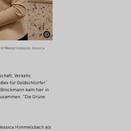
nd Weinprinzessin Jessica
chaft, Verkehr,
ies für Goldschlürfer“
a Brockmann kam hier in
t zusammen. "Die Grüne
 Jessica Himmelsbach als