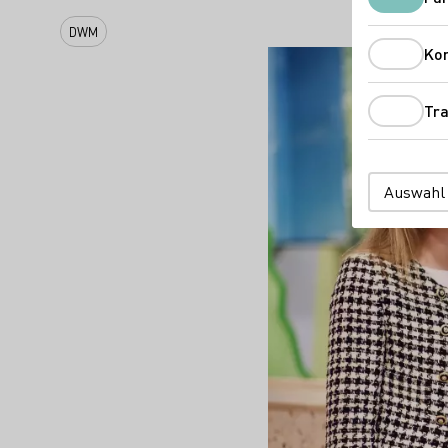
DWM
Ko
Tra
Auswahl