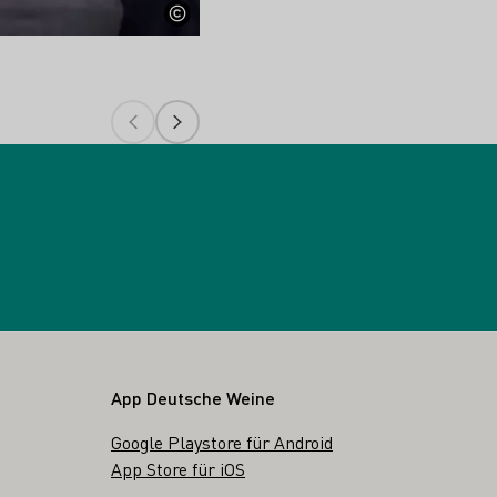
Fotorechte: BMEL
App Deutsche Weine
Google Playstore für Android
App Store für iOS