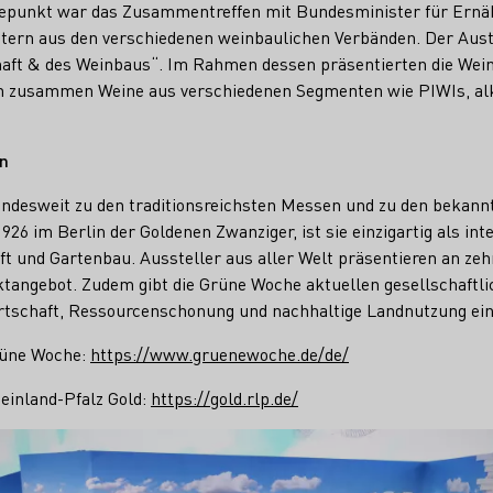
epunkt war das Zusammentreffen mit Bundesminister für Ernä
tern aus den verschiedenen weinbaulichen Verbänden. Der Au
haft & des Weinbaus“. Im Rahmen dessen präsentierten die We
 zusammen Weine aus verschiedenen Segmenten wie PIWIs, alko
in
ndesweit zu den traditionsreichsten Messen und zu den bekann
26 im Berlin der Goldenen Zwanziger, ist sie einzigartig als int
t und Gartenbau. Aussteller aus aller Welt präsentieren an ze
tangebot. Zudem gibt die Grüne Woche aktuellen gesellschaftl
irtschaft, Ressourcenschonung und nachhaltige Landnutzung ei
rüne Woche:
https://www.gruenewoche.de/de/
einland-Pfalz Gold:
https://gold.rlp.de/