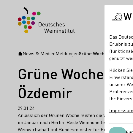
W
Das Deutsc
Erlebnis zu
(funktional
News & Medien
Meldungen
Grüne Woche: Weinhohei
Startseite
genutzt we
Grüne Woche: We
Klicken Sie
Einverständ
unserer Web
Özdemir
Präferenze
Ihr Einvers
29.01.24
Impressu
Anlässlich der Grünen Woche reisten die Weinkönigin
im Januar nach Berlin. Beide Weinhoheiten trafen zus
Weinwirtschaft auf Bundesminister für Ernährung und
Fun