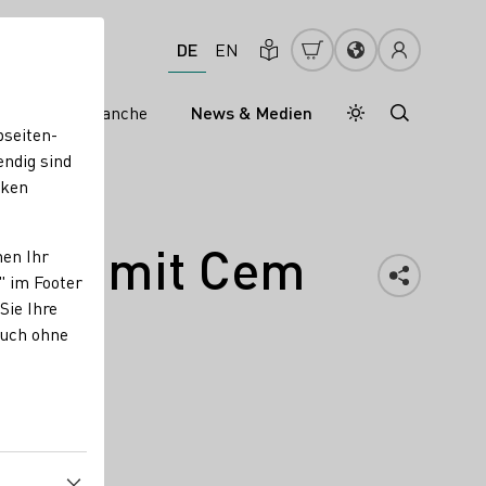
DE
EN
s
Weinbranche
News & Medien
Tagesmodus
Nachtmodus
bseiten-
endig sind
cken
usch mit Cem
nen Ihr
" im Footer
Sie Ihre
auch ohne