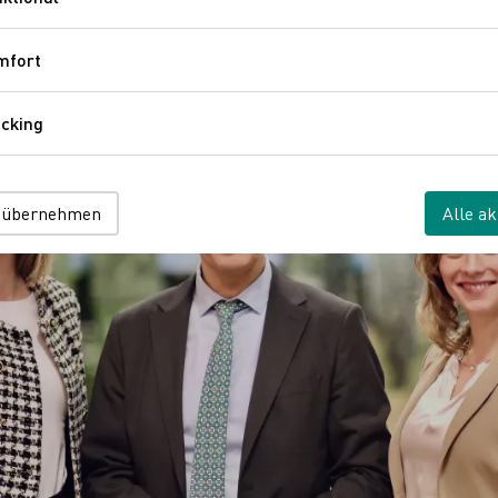
Funktional
mfort
Komfort
cking
Tracking
 übernehmen
Alle ak