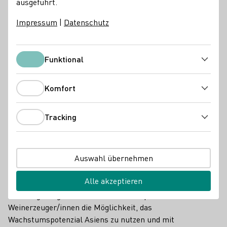
ausgeführt.
Impressum
|
Datenschutz
Funktional
Funktional
Komfort
Komfort
Tracking
Tracking
Auswahl übernehmen
Hong Kong International Wine & Spirits Fair vom
07.-09.11.2024
Alle akzeptieren
Die Hong Kong International Wine & Spirits Fair bietet
Weinerzeuger/innen die Möglichkeit, das
Wachstumspotenzial Asiens zu nutzen und mit