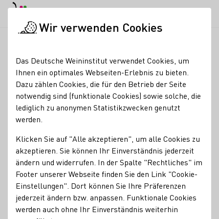
EN
Tagesmodus
Nachtmodus
Haup
Haup
Wir verwenden Cookies
News & Medien
Meldungen
BMEL-Messen in Asien: Deadlin
Startseite
Das Deutsche Weininstitut verwendet Cookies, um
BMEL-Messen in Asien:
Ihnen ein optimales Webseiten-Erlebnis zu bieten.
Dazu zählen Cookies, die für den Betrieb der Seite
Deadline für Anmeldung
notwendig sind (funktionale Cookies) sowie solche, die
30. Juni 2024
lediglich zu anonymen Statistikzwecken genutzt
werden.
24.05.24
Klicken Sie auf "Alle akzeptieren", um alle Cookies zu
Die Hong Kong International Wine & Spirits Fair und die
akzeptieren. Sie können Ihr Einverständnis jederzeit
ProWine Shanghai bieten eine geeignete Plattform,
ändern und widerrufen. In der Spalte "Rechtliches" im
deutsche Weine in Szene zu setzen und sich mit Händlern,
Footer unserer Webseite finden Sie den Link "Cookie-
Importeuren und Partnern im asiatischen Raum zu
Einstellungen". Dort können Sie Ihre Präferenzen
vernetzen.
jederzeit ändern bzw. anpassen. Funktionale Cookies
werden auch ohne Ihr Einverständnis weiterhin
DWI Aktuell