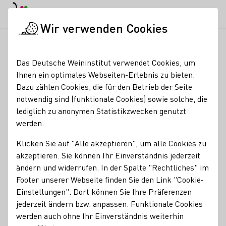
EN
Tagesmodus
Nachtmodus
Haup
Haup
Wir verwenden Cookies
News & Medien
Meldungen
Neue Social-Media-Leitlinien in
Startseite
Das Deutsche Weininstitut verwendet Cookies, um
Neue Social-Media-
Ihnen ein optimales Webseiten-Erlebnis zu bieten.
Dazu zählen Cookies, die für den Betrieb der Seite
Leitlinien in Kraft
notwendig sind (funktionale Cookies) sowie solche, die
lediglich zu anonymen Statistikzwecken genutzt
31.07.24
werden.
Mit Wirkumg zum 1. August 2024 tritt die neue Fassung
Klicken Sie auf "Alle akzeptieren", um alle Cookies zu
der Social-Media-Leitlinien für Hersteller alkoholhaltiger
akzeptieren. Sie können Ihr Einverständnis jederzeit
Getränke in Kraft. Darüber informiert der Deutsche
ändern und widerrufen. In der Spalte "Rechtliches" im
Werberat des Zentralverbands der deutschen
Footer unserer Webseite finden Sie den Link "Cookie-
Werbewirtschaft e.V. (ZAW).
Einstellungen". Dort können Sie Ihre Präferenzen
jederzeit ändern bzw. anpassen. Funktionale Cookies
Branchennews
werden auch ohne Ihr Einverständnis weiterhin