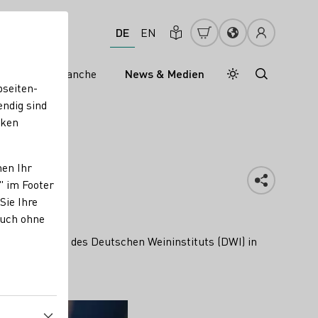
DE
EN
s
Weinbranche
News & Medien
Tagesmodus
Nachtmodus
bseiten-
endig sind
cken
ese
nen Ihr
" im Footer
Sie Ihre
auch ohne
 nach Angaben des Deutschen Weininstituts (DWI) in