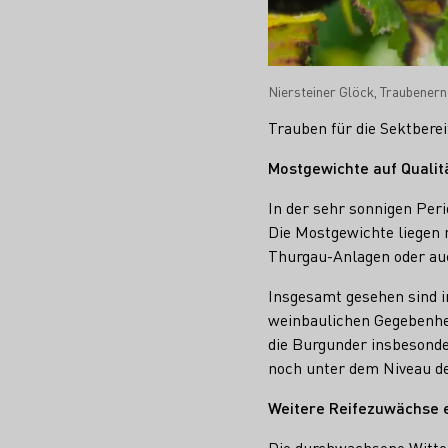
Niersteiner Glöck, Traubenern
Trauben für die Sektbere
Mostgewichte auf Qualit
In der sehr sonnigen Per
Die Mostgewichte liegen m
Thurgau-Anlagen oder auc
Insgesamt gesehen sind i
weinbaulichen Gegebenhei
die Burgunder insbesonder
noch unter dem Niveau de
Weitere Reifezuwächse 
Die durchwachsene Witter