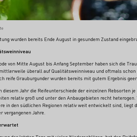
te
itung wurden bereits Ende August in gesundem Zustand eingebr
ätsweinniveau
iode von Mitte August bis Anfang September haben sich die Trau
ittlerweile überall auf Qualitätswein­niveau und oftmals schon 
h reife Grauburgunder wurden bereits mit gutem Ergebnis geer
n diesem Jahr die Reifeunterschiede der einzelnen Rebsorten je
ten relativ groß und unter den Anbaugebieten recht heterogen.
e in den südlichen Regionen relativ weit entwickelt sind, liegt d
r vergangenen Jahre.
erwartet
ung der letzten Tage mit vielen Niederschlägen, hat den Reifef