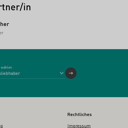
tner/in
cher
er
 wählen
Rechtliches
op
Impressum