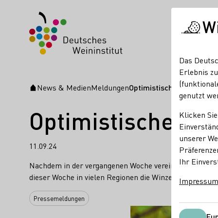
W
Das Deutsc
Erlebnis zu
(funktional
News & Medien
Meldungen
Optimistischer Start in 
Startseite
genutzt we
Optimistischer St
Klicken Sie
Einverständ
unserer Web
11.09.24
Präferenze
Ihr Einvers
Nachdem in der vergangenen Woche vereinzelt die Weinl
dieser Woche in vielen Regionen die Winzerinnen und Wi
Impressu
Pressemeldungen
Fun