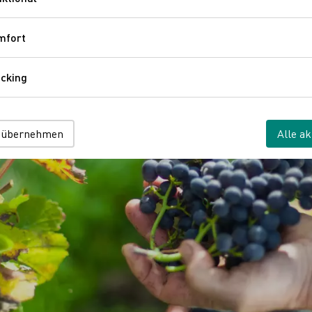
Funktional
mfort
Komfort
cking
Tracking
 übernehmen
Alle ak