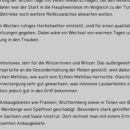
aher war der Start in die Hauptweinlese im Vergleich zu der Tu
le Betriebe noch weitere Reifezuwächse abwarten wollen.
 Wochen ruhiges Herbstwetter einstellt, sind für einen qualita
ssetzungen gegeben. Dabei wäre ein Wechsel von warmen Tagen 
ung in den Trauben.
intensives Jahr für die Winzerinnen und Winzer. Das außergewöh
nsprüche an die Gesunderhaltung der Reben gestellt, weil dadur
chen Mehltau, wie auch vom Echten Mehltau herrschte. Gleichze
rversorgung sehr gut gewachsen, was intensive Laubarbeiten zu
ation jedoch gut in den Griff bekommen.
Anbaugebieten wie Franken, Württemberg sowie in Teilen von B
 Weinberge vom Spätfrost geschädigt. Besonders stark getroffen
en Sachsen und Saale-Unstrut. Dort rechnet man mit einem Ertr
gesamten Anbaugebiete.