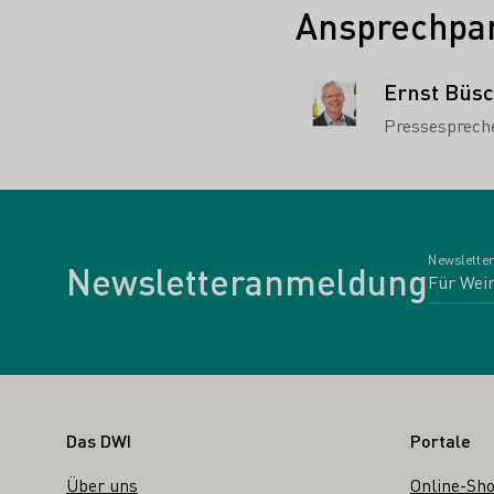
Ansprechpar
Ernst Büs
Pressesprech
Newsletter
Newsletteranmeldung
Fußbereich
Das DWI
Portale
Über uns
Online-Sh