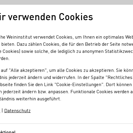
ir verwenden Cookies
Unser Wein
Regionen
Seminare & Event
he Weininstitut verwendet Cookies, um Ihnen ein optimales We
 bieten. Dazu zählen Cookies, die für den Betrieb der Seite notw
e Cookies) sowie solche, die lediglich zu anonymen Statistikzwe
die Hauptweinlese
rden.
art in die Hauptweinl
 auf "Alle akzeptieren", um alle Cookies zu akzeptieren. Sie kön
nis jederzeit ändern und widerrufen. In der Spalte "Rechtliches
seite finden Sie den Link "Cookie-Einstellungen". Dort können 
n jederzeit ändern bzw. anpassen. Funktionale Cookies werden 
tändnis weiterhin ausgeführt.
ese frühreifer Sorten für die Weinbereitung begonnen hat, sind
nzer optimistisch in die Hauptweinlese gestartet.
m
|
Datenschutz
ktional