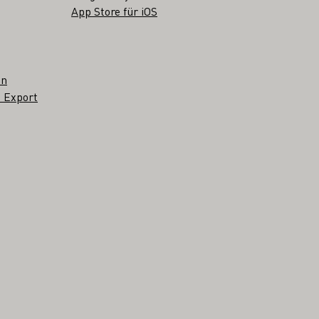
App Store für iOS
en
 Export