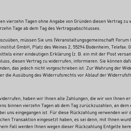
nen vierzehn Tagen ohne Angabe von Gründen diesen Vertrag zu w
ierzehn Tage ab dem Tag des Vertragsabschlusses.
uszuüben, müssen Sie uns (Veranstaltungsgemeinschaft Forum 
institut GmbH, Platz des Weines 2, 55294 Bodenheim, Telefax: 0
ttels einer eindeutigen Erklärung (z. B. ein mit der Post versan
luss, diesen Vertrag zu widerrufen, informieren. Sie können daf
en, das jedoch nicht vorgeschrieben ist. Zur Wahrung der Wider
ber die Ausübung des Widerrufsrechts vor Ablauf der Widerrufsf
iderrufen, haben wir Ihnen alle Zahlungen, die wir von Ihnen e
ens binnen vierzehn Tagen ab dem Tag zurückzuzahlen, an dem d
 bei uns eingegangen ist. Für diese Rückzahlung verwenden wir 
ichen Transaktion eingesetzt haben, es sei denn, mit Ihnen wur
einem Fall werden Ihnen wegen dieser Rückzahlung Entgelte ber