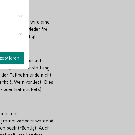
ltungsplätze, wird eine
ebene Plätze wieder frei
g berücksichtigt.
zeptieren
eteiligung oder auf
nnen), die Veranstaltung
 der Teilnehmende nicht,
rkt & Wein vorliegt. Dies
- oder Bahntickets).
liche und
rogramm vor oder während
ch beeinträchtigt. Auch
kheit, etc.) andere,