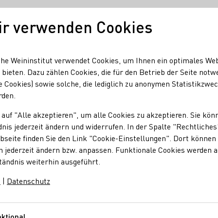
ir verwenden Cookies
Unser Wein
Regionen
Seminare & Event
he Weininstitut verwendet Cookies, um Ihnen ein optimales We
 bieten. Dazu zählen Cookies, die für den Betrieb der Seite notw
e Cookies) sowie solche, die lediglich zu anonymen Statistikzwe
rden.
ungen Forum Markt 
 auf "Alle akzeptieren", um alle Cookies zu akzeptieren. Sie kön
nis jederzeit ändern und widerrufen. In der Spalte "Rechtliches
seite finden Sie den Link "Cookie-Einstellungen". Dort können 
gungen der Veranstaltungsgemeinschaft
n jederzeit ändern bzw. anpassen. Funktionale Cookies werden 
tändnis weiterhin ausgeführt.
m
|
Datenschutz
lich. Mit Zugang der Anmeldebestätigung beim Teilnehmenden gi
rkt & Wein für den gewählten Veranstaltungstag als abgeschl
ktional