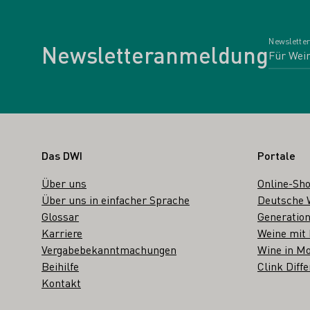
Newsletter
Newsletteranmeldung
Fußbereich
Das DWI
Portale
Über uns
Online-Sh
Über uns in einfacher Sprache
Deutsche 
Glossar
Generation
Karriere
Weine mit
Vergabebekanntmachungen
Wine in Mo
Beihilfe
Clink Diffe
Kontakt