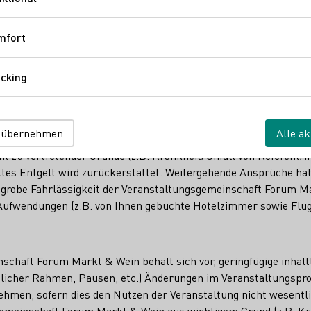
Funktional
mfort
Komfort
er Anmeldungen die Anzahl der zur Verfügung stehenden Veransta
ie interessierte Person darüber informiert. Sollten bereits verg
cking
meldungen von der Warteliste in der Reihenfolge ihrer Anmeldun
Tracking
ALL
 übernehmen
Alle ak
schaft Forum Markt & Wein behält sich vor, bei ungenügender B
ht zu vertretender Gründe (z.B. Krankheit/Unfall von Referent/i
ltes Entgelt wird zurückerstattet. Weitergehende Ansprüche hat
r grobe Fahrlässigkeit der Veranstaltungsgemeinschaft Forum Ma
e Aufwendungen (z.B. von Ihnen gebuchte Hotelzimmer sowie Flug
schaft Forum Markt & Wein behält sich vor, geringfügige inhalt
eitlicher Rahmen, Pausen, etc.) Änderungen im Veranstaltungsp
ehmen, sofern dies den Nutzen der Veranstaltung nicht wesentli
emeinschaft Forum Markt & Wein aus wichtigem Grund (z.B. Kran