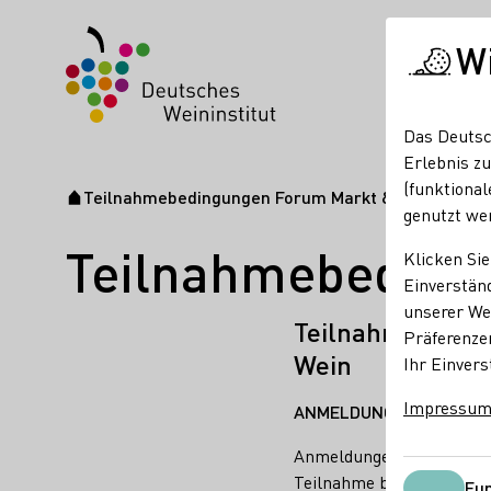
W
Das Deutsc
Erlebnis zu
(funktional
Teilnahmebedingungen Forum Markt & Wein
Startseite
genutzt we
Teilnahmebeding
Klicken Sie
Einverständ
unserer Web
Teilnahmebedin
Präferenze
Wein
Ihr Einvers
Impressu
ANMELDUNGEN
Anmeldungen sind verbind
Teilnahme beim Forum Ma
Fun