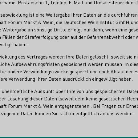
rname, Postanschrift, Telefon, E-Mail und Umsatzsteueridenti
sabwicklung ist eine Weitergabe Ihrer Daten an die durchführen
aft Forum Markt & Wein, die Deutsches Weininstitut GmbH un
 Weitergabe an sonstige Dritte erfolgt nur dann, wenn eine gese
n Fällen der Strafverfolgung oder auf der Gefahrenabwehr) oder 
illigt haben.
icklung des Vertrages werden Ihre Daten gelöscht, soweit sie n
liche Aufbewahrungsfristen gespeichert werden müssen. In die
 für andere Verwendungszwecke gesperrt und nach Ablauf der Fri
itere Verwendung Ihrer Daten ausdrücklich eingewilligt haben.
f unentgeltliche Auskunft über Ihre von uns gespeicherten Daten
der Löschung dieser Daten (soweit dem keine gesetzlichen Rech
aft Forum Markt & Wein entgegenstehen). Bei Fragen zur Erheb
zogenen Daten können Sie sich unentgeltlich an uns wenden.