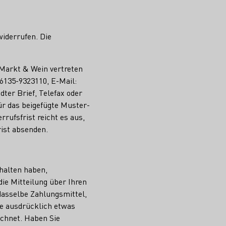
iderrufen. Die
Markt & Wein vertreten
6135-9323110, E-Mail:
dter Brief, Telefax oder
ür das beigefügte Muster-
rufsfrist reicht es aus,
rist absenden.
rhalten haben,
ie Mitteilung über Ihren
dasselbe Zahlungsmittel,
de ausdrücklich etwas
echnet. Haben Sie