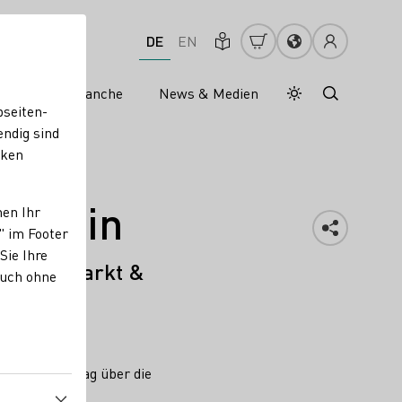
DE
EN
s
Weinbranche
News & Medien
Tagesmodus
Nachtmodus
bseiten-
endig sind
cken
& Wein
nen Ihr
" im Footer
Sie Ihre
 Forum Markt &
auch ohne
lt der Vertrag über die
ossen.