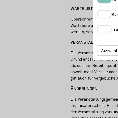
WARTELISTE
Ko
Überschreitet die Zahl d
Warteliste angelegt und d
Tra
werden, so werden die An
VERANSTALTUNGSAUSF
Auswahl
Die Veranstaltungsgemein
Grund anderer von ihr nic
abzusagen. Bereits gezah
soweit nicht Vorsatz ode
gilt auch für vergeblich
ÄNDERUNGEN
Die Veranstaltungsgemein
organisatorische (z.B. z
der Veranstaltung vorzun
kann die Veranstaltungsg