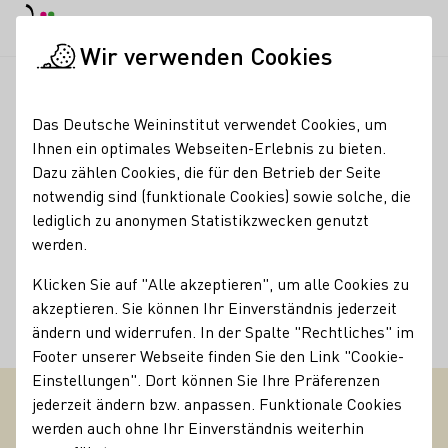
Tagesmodus
Nachtmodus
Haup
Haup
Wir verwenden Cookies
Unser Wein
PAUL – PAssend Und Lecker
Startseite
Das Deutsche Weininstitut verwendet Cookies, um
PAUL – PAssend Und
Ihnen ein optimales Webseiten-Erlebnis zu bieten.
Dazu zählen Cookies, die für den Betrieb der Seite
Lecker
notwendig sind (funktionale Cookies) sowie solche, die
lediglich zu anonymen Statistikzwecken genutzt
Welche Rebsorte passt zu meinem Essen? Lieber Trocken
werden.
oder Halbtrocken? Mit PAUL können Sie den Test machen,
Ihre Menüzusammenstellung eingeben und erfahren,
Klicken Sie auf "Alle akzeptieren", um alle Cookies zu
welche Rebsorte Ihnen empfohlen wird.
akzeptieren. Sie können Ihr Einverständnis jederzeit
ändern und widerrufen. In der Spalte "Rechtliches" im
Viel Spaß beim Stöbern und Ausprobieren!
Footer unserer Webseite finden Sie den Link "Cookie-
Einstellungen". Dort können Sie Ihre Präferenzen
jederzeit ändern bzw. anpassen. Funktionale Cookies
werden auch ohne Ihr Einverständnis weiterhin