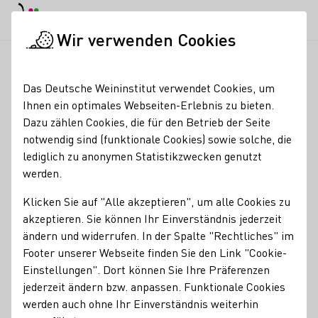
EN
Tagesmodus
Nachtmodus
Haup
Haup
Wir verwenden Cookies
Seminare & Events
Veranstaltungskalender
Gutsausschank 
Startseite
Das Deutsche Weininstitut verwendet Cookies, um
Ihnen ein optimales Webseiten-Erlebnis zu bieten.
Gutsausschank -
Dazu zählen Cookies, die für den Betrieb der Seite
notwendig sind (funktionale Cookies) sowie solche, die
Sommerliche Gutsküche
lediglich zu anonymen Statistikzwecken genutzt
& Wein im Weingut
werden.
Schales
Klicken Sie auf "Alle akzeptieren", um alle Cookies zu
akzeptieren. Sie können Ihr Einverständnis jederzeit
ändern und widerrufen. In der Spalte "Rechtliches" im
Verkosten, schlemmen und einkaufen in unserem
Footer unserer Webseite finden Sie den Link "Cookie-
herrlichen Oleander-gesäumten Gutshof! An allen zwei
Einstellungen". Dort können Sie Ihre Präferenzen
Tagen können Sie sich durch unser gesamtes Wein- und
jederzeit ändern bzw. anpassen. Funktionale Cookies
Sektsortiment probieren. Unsere Gutsküche ist geöffnet
werden auch ohne Ihr Einverständnis weiterhin
und bietet Ihnen warme & kalte Wild- und Winzer-