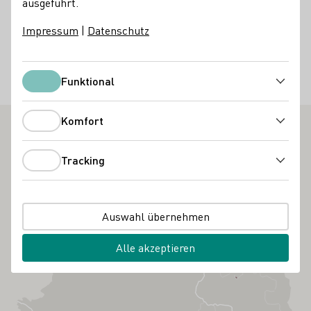
ausgeführt.
Spezialitäten an. Mit Führung durch den alten Dorfkern
Dalsheim am Samstag und Führung durch den
Impressum
|
Datenschutz
Holzfasskeller und das Weinmuseum am Sonntag. Geöffnet
von 12 .00 bis 19.00 Uhr
Funktional
Funktional
Weinfeste
Komfort
Komfort
Tracking
Tracking
Auswahl übernehmen
Alle akzeptieren