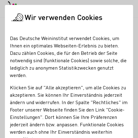
EN
Tagesmodus
Nachtmodus
Haup
Haup
Wir verwenden Cookies
Seminare & Events
Veranstaltungskalender
Weingut Schale
Startseite
Das Deutsche Weininstitut verwendet Cookies, um
Ihnen ein optimales Webseiten-Erlebnis zu bieten.
Registrierung erforderlich
Dazu zählen Cookies, die für den Betrieb der Seite
Weingut Schales |
notwendig sind (funktionale Cookies) sowie solche, die
lediglich zu anonymen Statistikzwecken genutzt
Genuss.Bewusst.Alkoholfrei!
werden.
- ThemenWeinProbe
Klicken Sie auf "Alle akzeptieren", um alle Cookies zu
akzeptieren. Sie können Ihr Einverständnis jederzeit
Genuss mit gutem Gewissen, auch im Dry January.
ändern und widerrufen. In der Spalte "Rechtliches" im
Alkoholfreier Wein und Secco, die schmecken bis zum
Footer unserer Webseite finden Sie den Link "Cookie-
witzigen Mixgetränk. Es findet sich etwas für jeden Anlass.
Einstellungen". Dort können Sie Ihre Präferenzen
Garantiert!
jederzeit ändern bzw. anpassen. Funktionale Cookies
werden auch ohne Ihr Einverständnis weiterhin
Lass Dich überraschen von der Geschmacksvielfalt ganz