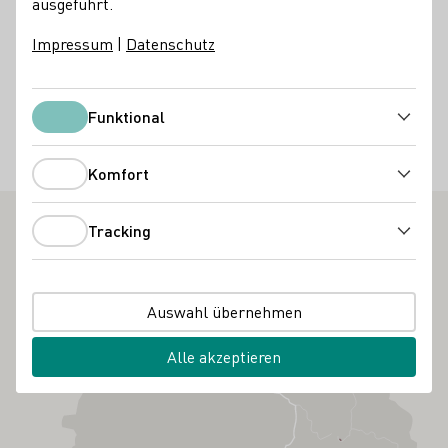
ausgeführt.
ohne Promille. Erweitere deinen Horizont für Getränke, die
jeder genießen kann. Ob trocken, süß oder mit
Impressum
|
Datenschutz
Kohlensäure. Es ist für jeden etwas dabei.
Weinprobe 24,90 € pro Person | Weinprobe inkl.
Funktional
Funktional
Vesperteller 34,90 € pro Person
Komfort
Wissen / Seminare
Komfort
Tracking
Tracking
Auswahl übernehmen
Alle akzeptieren