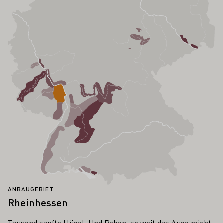
ANBAUGEBIET
Rheinhessen
Tausend sanfte Hügel. Und Reben, so weit das Auge reicht