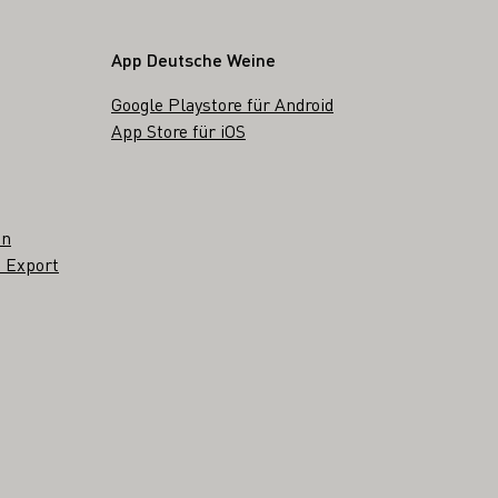
App Deutsche Weine
Google Playstore für Android
App Store für iOS
en
 Export