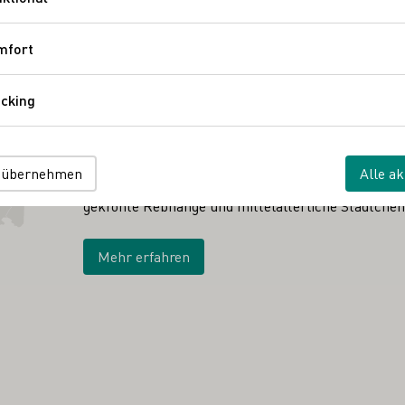
Funktional
mfort
Komfort
cking
Tracking
ANBAUGEBIET
Mittelrhein
 übernehmen
Alle ak
Eine malerische Kulisse bietet das Rheintal zwis
gekrönte Rebhänge und mittelalterliche Städtche
Mehr erfahren