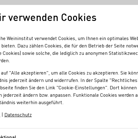
ir verwenden Cookies
Unser Wein
Regionen
Seminare & Event
he Weininstitut verwendet Cookies, um Ihnen ein optimales We
 bieten. Dazu zählen Cookies, die für den Betrieb der Seite notw
e Cookies) sowie solche, die lediglich zu anonymen Statistikzwe
spräsentation
rden.
 auf "Alle akzeptieren", um alle Cookies zu akzeptieren. Sie kön
ation
nis jederzeit ändern und widerrufen. In der Spalte "Rechtliches
seite finden Sie den Link "Cookie-Einstellungen". Dort können 
n jederzeit ändern bzw. anpassen. Funktionale Cookies werden 
tändnis weiterhin ausgeführt.
gangspräsentation ein. Besuchen Sie uns an den Samstagen im Ju
m
|
Datenschutz
ktional