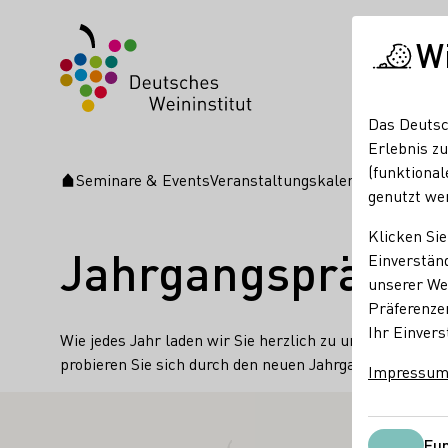
W
Das Deutsc
Erlebnis zu
(funktional
Seminare & Events
Veranstaltungskalender
Jahrgang
Startseite
genutzt we
Klicken Sie
Jahrgangspräsent
Einverständ
unserer Web
Präferenze
Ihr Einvers
Wie jedes Jahr laden wir Sie herzlich zu unserer Jahr
probieren Sie sich durch den neuen Jahrgang.
Impressu
Fun