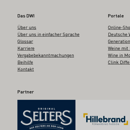
Fußbereich
Das DWI
Portale
Über uns
Online-Sh
Über uns in einfacher Sprache
Deutsche 
Glossar
Generation
Karriere
Weine mit
Vergabebekanntmachungen
Wine in Mo
Beihilfe
Clink Diffe
Kontakt
Partner