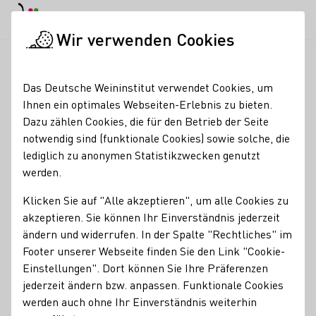
EN
Tagesmodus
Nachtmodus
Haup
Haup
Wir verwenden Cookies
Seminare & Events
Veranstaltungskalender
Weinbergswan
Startseite
Das Deutsche Weininstitut verwendet Cookies, um
Ihnen ein optimales Webseiten-Erlebnis zu bieten.
Registrierung erforderlich
Dazu zählen Cookies, die für den Betrieb der Seite
Weinbergswanderung
notwendig sind (funktionale Cookies) sowie solche, die
lediglich zu anonymen Statistikzwecken genutzt
werden.
Die Winzerin Andrea Engler-Waibel wandert mit Ihnen in
den Weinberg und gibt Ihnen einen Einblick in die
Klicken Sie auf "Alle akzeptieren", um alle Cookies zu
saisonalen Arbeiten und den Winzeralltag • Laubarbeiten •
akzeptieren. Sie können Ihr Einverständnis jederzeit
Bodenpflege • Junganlagen u.v.m. • wir stärken uns an
ändern und widerrufen. In der Spalte "Rechtliches" im
Stationen mit Weinen und Fingerfood Treffpunkt in
Footer unserer Webseite finden Sie den Link "Cookie-
wettergerechter Kleidung und Schuhe im Weingut Engler
Einstellungen". Dort können Sie Ihre Präferenzen
jederzeit ändern bzw. anpassen. Funktionale Cookies
Teilnahme 35 € p. P. ca. 4 Stunden. Anmeldung und
werden auch ohne Ihr Einverständnis weiterhin
Vorauskasse