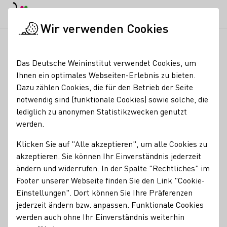
EN
Tagesmodus
Nachtmodus
Haup
Haup
Wir verwenden Cookies
Seminare & Events
Veranstaltungskalender
Weinhopping P
Startseite
Das Deutsche Weininstitut verwendet Cookies, um
Ihnen ein optimales Webseiten-Erlebnis zu bieten.
Registrierung erforderlich
Dazu zählen Cookies, die für den Betrieb der Seite
Weinhopping PLUS
notwendig sind (funktionale Cookies) sowie solche, die
lediglich zu anonymen Statistikzwecken genutzt
Hamburg, 05.12.2024
werden.
Bereit für eine unvergessliche Entdeckungsreise durch die
Klicken Sie auf "Alle akzeptieren", um alle Cookies zu
Welt der Weine mitten in Hamburg? Unser Weinhopping
akzeptieren. Sie können Ihr Einverständnis jederzeit
führt dich in kleinen Gruppen von einem Wein-Hotspot
ändern und widerrufen. In der Spalte "Rechtliches" im
zum nächsten. Aber damit noch nicht genug: Denn an
Footer unserer Webseite finden Sie den Link "Cookie-
jedem Ort erwartet dich nicht nur eine neue Gruppe von
Einstellungen". Dort können Sie Ihre Präferenzen
Weinbegeisterten, sondern auch eine leckere Weinprobe,
jederzeit ändern bzw. anpassen. Funktionale Cookies
oft persönlich von den Inhaber:innen präsentiert. Melde
werden auch ohne Ihr Einverständnis weiterhin
dich jetzt allein oder gemeinsam mit Freund:innen zum