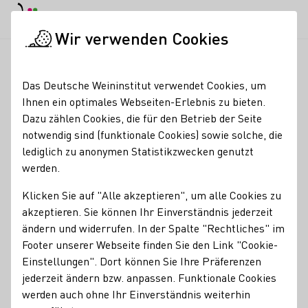
EN
Tagesmodus
Nachtmodus
Haup
Haup
Wir verwenden Cookies
Seminare & Events
Veranstaltungskalender
ADVENTSFEUER 
Startseite
Das Deutsche Weininstitut verwendet Cookies, um
Ihnen ein optimales Webseiten-Erlebnis zu bieten.
ADVENTSFEUER -
Dazu zählen Cookies, die für den Betrieb der Seite
notwendig sind (funktionale Cookies) sowie solche, die
Reloaded!
lediglich zu anonymen Statistikzwecken genutzt
werden.
23.12.26
16:00 - 00:00 Uhr
Klicken Sie auf "Alle akzeptieren", um alle Cookies zu
akzeptieren. Sie können Ihr Einverständnis jederzeit
AdventsFeuer – Reloaded!
ändern und widerrufen. In der Spalte "Rechtliches" im
Footer unserer Webseite finden Sie den Link "Cookie-
Am
23. Dezember
feiern wir wieder
bei Weingut Knauß
–
Einstellungen". Dort können Sie Ihre Präferenzen
mehr Platz, mehr Vibes, mehr Stimmung!
jederzeit ändern bzw. anpassen. Funktionale Cookies
Unser traditionelles Adventsfeuer findet dieses Jahr
werden auch ohne Ihr Einverständnis weiterhin
gemeinsam mit dem Weingut Knauß
direkt
bei Knauß am